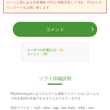
ページ上部にある共有機能でPCと情報共有して頂き、PCからダ
ウンロードをお願い致します。
コメント
ユーザーの評価(
人)：
1
4.5
コメント：
件
1
ソフト詳細説明
RhythmicaLyrics はリズムゲーム感覚でリズミカルにタイムタ
グ付き歌詞が作成できるタイムタグエディタです。
対応ファイル： mp3，wma，ogg，aac (mp4，m4a)，wav，