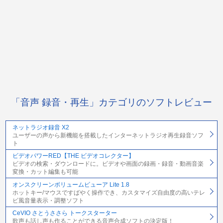
「音声 録音・再生」カテゴリのソフトレビュー
ネットラジオ録音 X2
ユーザーの声から新機能を搭載したインターネットラジオ再生録音ソフ
ト
ビデオパワーRED【THE ビデオコレクター】
ビデオの検索・ダウンロードに。ビデオや画面の録画・録音・動画音楽
変換・カット編集も可能
オンスクリーンボリュームビューア Lite 1.8
ホットキー/マウスですばやく操作でき、カスタマイズ自由度の高いテレ
ビ風音量表示・調整ソフト
CeVIO さとうささら トークスターター
歌声も話し声も作ることができる音声合成ソフトの決定版！