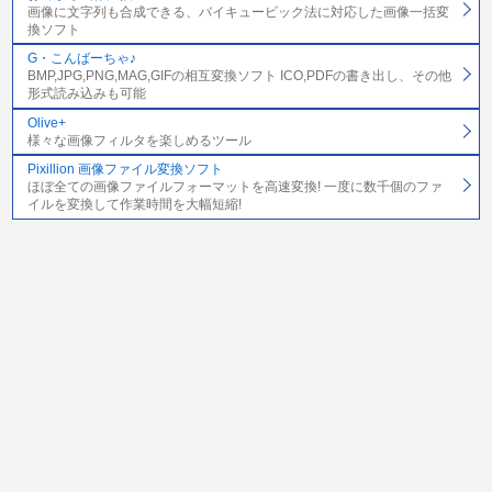
画像に文字列も合成できる、バイキュービック法に対応した画像一括変
換ソフト
G・こんばーちゃ♪
BMP,JPG,PNG,MAG,GIFの相互変換ソフト ICO,PDFの書き出し、その他
形式読み込みも可能
Olive+
様々な画像フィルタを楽しめるツール
Pixillion 画像ファイル変換ソフト
ほぼ全ての画像ファイルフォーマットを高速変換! 一度に数千個のファ
イルを変換して作業時間を大幅短縮!