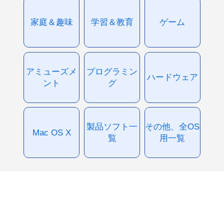
家庭＆趣味
学習＆教育
ゲーム
アミューズメ
プログラミン
ハードウェア
ント
グ
製品ソフト一
その他、全OS
Mac OS X
覧
用一覧