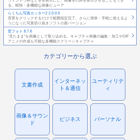
ウィンドウ枠などを非表示にし、画像をのみを表示させることもでき
る、軽快・多機能な画像ビューア
らくちん写真カッター2 2.0.0.0
背景をクリックするだけで範囲指定完了。さらに簡単・手軽に使えるよ
うになった写真切り抜きソフトの新バージョン
窓フォト 8.7.6
“見たまま”を画像として取り込める。キャプチャ画像の編集・加工やGIF
アニメの作成も可能な多機能スクリーンキャプチャ
カテゴリーから選ぶ
インターネッ
ユーティリテ
文書作成
ト＆通信
ィ
画像＆サウン
ビジネス
パーソナル
ド