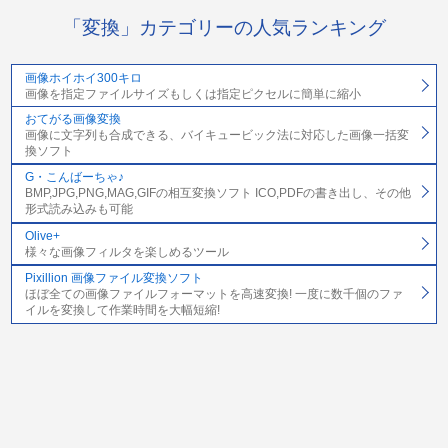
「変換」カテゴリーの人気ランキング
画像ホイホイ300キロ
画像を指定ファイルサイズもしくは指定ピクセルに簡単に縮小
おてがる画像変換
画像に文字列も合成できる、バイキュービック法に対応した画像一括変
換ソフト
G・こんばーちゃ♪
BMP,JPG,PNG,MAG,GIFの相互変換ソフト ICO,PDFの書き出し、その他
形式読み込みも可能
Olive+
様々な画像フィルタを楽しめるツール
Pixillion 画像ファイル変換ソフト
ほぼ全ての画像ファイルフォーマットを高速変換! 一度に数千個のファ
イルを変換して作業時間を大幅短縮!