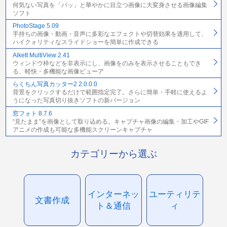
何気ない写真を「パッ」と華やかに目立つ画像に大変身させる画像編集
ソフト
PhotoStage 5.09
手持ちの画像・動画・音声に多彩なエフェクトや切替効果を適用して、
ハイクォリティなスライドショーを簡単に作成できる
Alkett MultiView 2.41
ウィンドウ枠などを非表示にし、画像をのみを表示させることもでき
る、軽快・多機能な画像ビューア
らくちん写真カッター2 2.0.0.0
背景をクリックするだけで範囲指定完了。さらに簡単・手軽に使えるよ
うになった写真切り抜きソフトの新バージョン
窓フォト 8.7.6
“見たまま”を画像として取り込める。キャプチャ画像の編集・加工やGIF
アニメの作成も可能な多機能スクリーンキャプチャ
カテゴリーから選ぶ
インターネッ
ユーティリテ
文書作成
ト＆通信
ィ