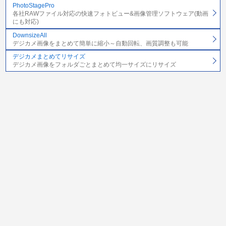
PhotoStagePro
各社RAWファイル対応の快速フォトビュー&画像管理ソフトウェア(動画
にも対応)
DownsizeAll
デジカメ画像をまとめて簡単に縮小～自動回転、画質調整も可能
デジカメまとめてリサイズ
デジカメ画像をフォルダごとまとめて均一サイズにリサイズ