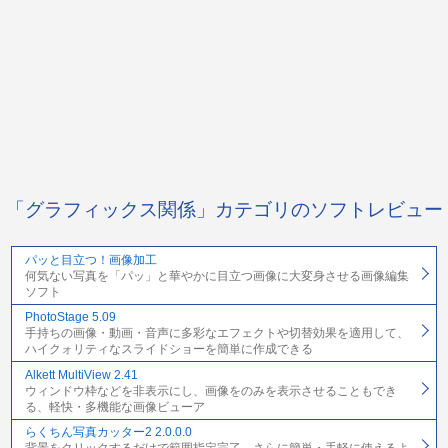
「グラフィックス関係」カテゴリのソフトレビュー
パッと目立つ！画像加工
何気ない写真を「パッ」と華やかに目立つ画像に大変身させる画像編集
ソフト
PhotoStage 5.09
手持ちの画像・動画・音声に多彩なエフェクトや切替効果を適用して、
ハイクォリティなスライドショーを簡単に作成できる
Alkett MultiView 2.41
ウィンドウ枠などを非表示にし、画像をのみを表示させることもでき
る、軽快・多機能な画像ビューア
らくちん写真カッター2 2.0.0.0