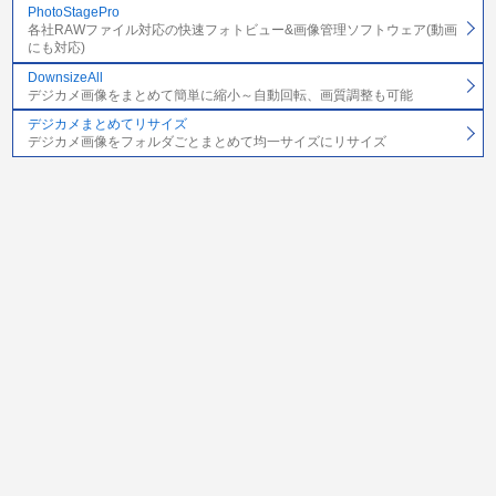
PhotoStagePro
各社RAWファイル対応の快速フォトビュー&画像管理ソフトウェア(動画
にも対応)
DownsizeAll
デジカメ画像をまとめて簡単に縮小～自動回転、画質調整も可能
デジカメまとめてリサイズ
デジカメ画像をフォルダごとまとめて均一サイズにリサイズ