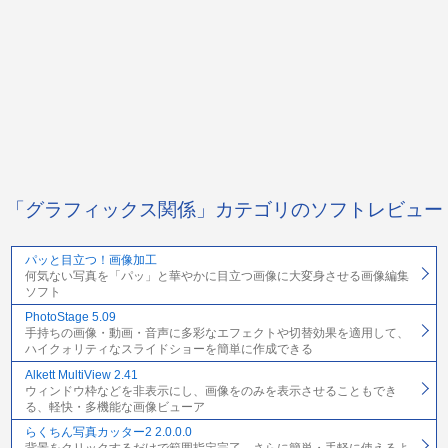
「グラフィックス関係」カテゴリのソフトレビュー
パッと目立つ！画像加工
何気ない写真を「パッ」と華やかに目立つ画像に大変身させる画像編集
ソフト
PhotoStage 5.09
手持ちの画像・動画・音声に多彩なエフェクトや切替効果を適用して、
ハイクォリティなスライドショーを簡単に作成できる
Alkett MultiView 2.41
ウィンドウ枠などを非表示にし、画像をのみを表示させることもでき
る、軽快・多機能な画像ビューア
らくちん写真カッター2 2.0.0.0