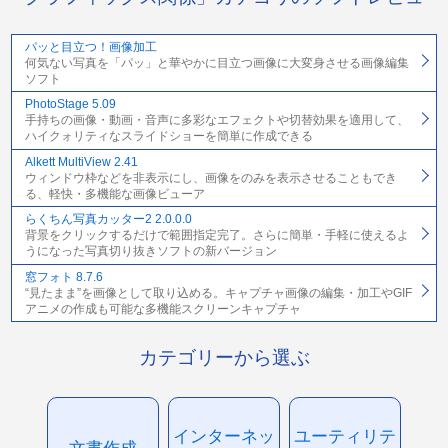
パッと目立つ！画像加工
何気ない写真を「パッ」と華やかに目立つ画像に大変身させる画像編集
ソフト
PhotoStage 5.09
手持ちの画像・動画・音声に多彩なエフェクトや切替効果を適用して、
ハイクォリティなスライドショーを簡単に作成できる
Alkett MultiView 2.41
ウィンドウ枠などを非表示にし、画像をのみを表示させることもでき
る、軽快・多機能な画像ビューア
らくちん写真カッター2 2.0.0.0
背景をクリックするだけで範囲指定完了。さらに簡単・手軽に使えるよ
うになった写真切り抜きソフトの新バージョン
窓フォト 8.7.6
“見たまま”を画像として取り込める。キャプチャ画像の編集・加工やGIF
アニメの作成も可能な多機能スクリーンキャプチャ
カテゴリーから選ぶ
インターネッ
ユーティリテ
文書作成