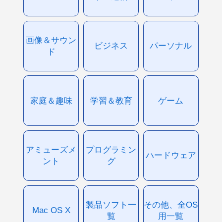
画像＆サウン
ビジネス
パーソナル
ド
家庭＆趣味
学習＆教育
ゲーム
アミューズメ
プログラミン
ハードウェア
ント
グ
製品ソフト一
その他、全OS
Mac OS X
覧
用一覧