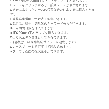
□Yahoo!競馬の開催日とレースがツリー表示されます。
□レースをクリックすると、該当レースが表示されます。
□過去に出走したレースの必要な分だけ出走表に挿入できま
す。
□簡易編集機能で出走表を編集できます。
□競走馬、騎手、調教師のキーワード検索ができます。
■出走間隔日数を挿入できます。
■1F(200m)の平均ラップを挿入できます。
□出走表全体を画像として保存できます。
(保存後は、画像編集送付ソフトが起動します)
□レースツリーを指定年月で読み込めます。
■ブラウザ画面の拡大縮小ができます。