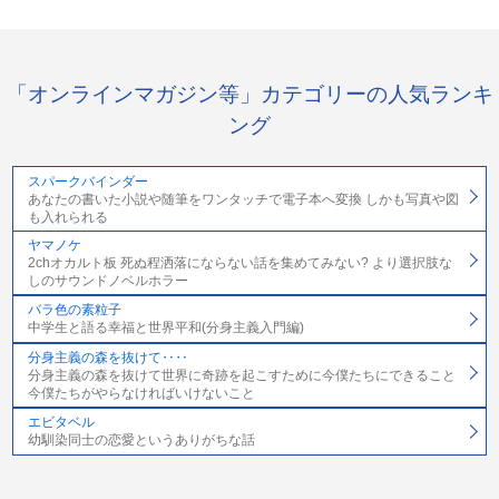
「オンラインマガジン等」カテゴリーの人気ランキ
ング
スパークバインダー
あなたの書いた小説や随筆をワンタッチで電子本へ変換 しかも写真や図
も入れられる
ヤマノケ
2chオカルト板 死ぬ程洒落にならない話を集めてみない? より選択肢な
しのサウンドノベルホラー
バラ色の素粒子
中学生と語る幸福と世界平和(分身主義入門編)
分身主義の森を抜けて‥‥
分身主義の森を抜けて世界に奇跡を起こすために今僕たちにできること
今僕たちがやらなければいけないこと
エビタベル
幼馴染同士の恋愛というありがちな話