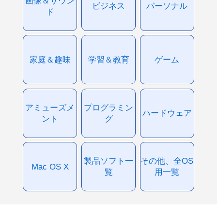
画像＆サウン
ビジネス
パーソナル
ド
家庭＆趣味
学習＆教育
ゲーム
アミューズメ
プログラミン
ハードウェア
ント
グ
製品ソフト一
その他、全OS
Mac OS X
覧
用一覧