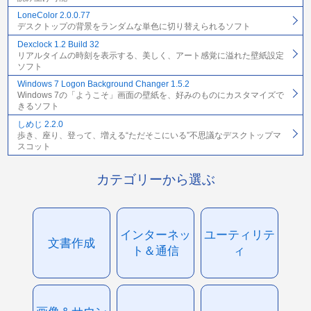
LoneColor 2.0.0.77
デスクトップの背景をランダムな単色に切り替えられるソフト
Dexclock 1.2 Build 32
リアルタイムの時刻を表示する、美しく、アート感覚に溢れた壁紙設定
ソフト
Windows 7 Logon Background Changer 1.5.2
Windows 7の「ようこそ」画面の壁紙を、好みのものにカスタマイズで
きるソフト
しめじ 2.2.0
歩き、座り、登って、増える“ただそこにいる”不思議なデスクトップマ
スコット
カテゴリーから選ぶ
インターネッ
ユーティリテ
文書作成
ト＆通信
ィ