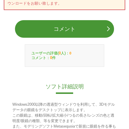
ウンロードをお願い致します。
コメント
ユーザーの評価(
人)：
0
0
コメント：
件
0
ソフト詳細説明
Windows2000以降の透過型ウィンドウを利用して、3Dモデル
データの眼鏡をデスクトップに表示します。
この眼鏡は、移動/回転/拡大縮小/つるの長さ/レンズの色と透
明度/眼鏡の種類、等を変更できます。
また、モデリングソフトMetasequoiaで新規に眼鏡を作る事も