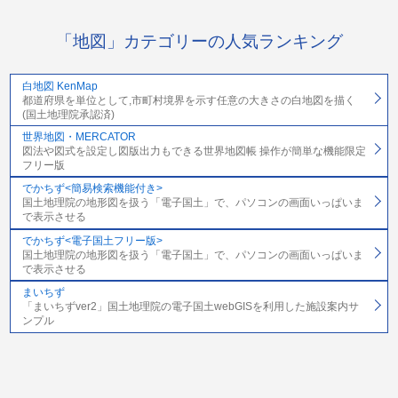
「地図」カテゴリーの人気ランキング
白地図 KenMap
都道府県を単位として,市町村境界を示す任意の大きさの白地図を描く
(国土地理院承認済)
世界地図・MERCATOR
図法や図式を設定し図版出力もできる世界地図帳 操作が簡単な機能限定
フリー版
でかちず<簡易検索機能付き>
国土地理院の地形図を扱う「電子国土」で、パソコンの画面いっぱいま
で表示させる
でかちず<電子国土フリー版>
国土地理院の地形図を扱う「電子国土」で、パソコンの画面いっぱいま
で表示させる
まいちず
「まいちずver2」国土地理院の電子国土webGISを利用した施設案内サ
ンプル