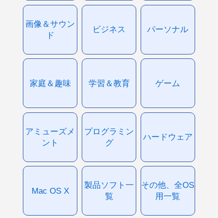
画像＆サウン
ビジネス
パーソナル
ド
家庭＆趣味
学習＆教育
ゲーム
アミューズメ
プログラミン
ハードウェア
ント
グ
製品ソフト一
その他、全OS
Mac OS X
覧
用一覧