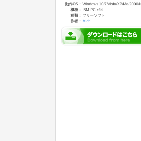
動作OS：
Windows 10/7/Vista/XP/Me/2000/
フォルダやファイルの検索および名前・属性・
同一拡張子の複数ファイルの連番付け、ファイ
機種：
IBM-PC x64
起動などの機能を備えています。
種類：
フリーソフト
作者：
Michi