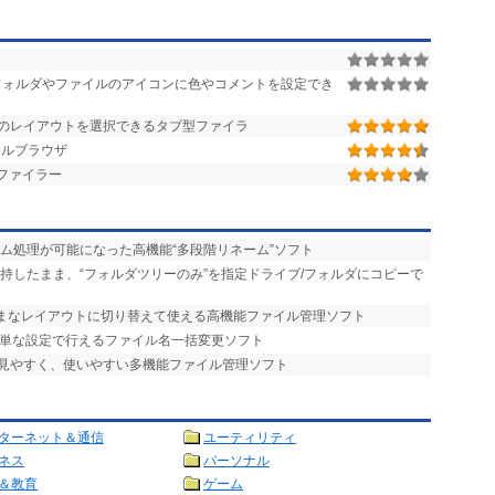
ォルダやファイルのアイコンに色やコメントを設定でき
類のレイアウトを選択できるタブ型ファイラ
イルブラウザ
ファイラー
ーム処理が可能になった高機能“多段階リネーム”ソフト
維持したまま、“フォルダツリーのみ”を指定ドライブ/フォルダにコピーで
まざまなレイアウトに切り替えて使える高機能ファイル管理ソフト
簡単な設定で行えるファイル名一括変更ソフト
で見やすく、使いやすい多機能ファイル管理ソフト
ターネット＆通信
ユーティリティ
ネス
パーソナル
＆教育
ゲーム