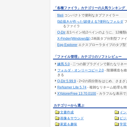
「各種ファイラ」カテゴリーの人気ランキング
fileli
コンパクトで便利なタブファイラー
0絵描きが作った!超使える?便利なフォルダ
フ
るファイラ
Q-Dir
左1ペイン/右2ペインのように、12種
X-Finder(Windows版)
2画面タブ分割型ファ
Egg Explorer
エクスプローラタイプのタブ型
「ファイル管理」カテゴリのソフトレビュー
練馬 5.0
- 二つの新プラグインで新たなリネ
フォルダ・オンリーコピー 2.0
- 階層構造を
きる
Q-Dir 5.99.9
- 2×2の四分割をはじめ、さ
ReNamer Lite 5.74
- 複雑なリネーム処理も
XYplorerFree 13.70.0100
- カラフルな表示
カテゴリーから選ぶ
文書作成
イン
画像＆サウンド
ビジ
家庭＆趣味
学習