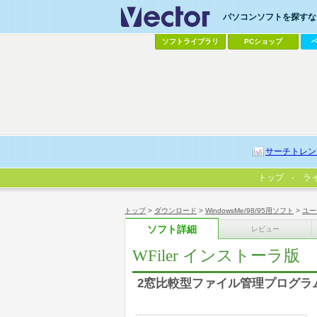
パソコンソフトを探すなら
ソフトライブラリ
PCショップ
サーチトレン
トップ
ラ
トップ
>
ダウンロード
>
WindowsMe/98/95用ソフト
>
ユー
ソフト詳細
レビュー
WFiler インストーラ版
2窓比較型ファイル管理プログラ