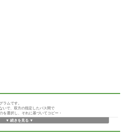
グラムです。
につないで、双方の指定したパス間で
のを選択し、それに基づいてコピー・
▼ 続きを見る ▼
スだけではなく、そのパスの下位に
こともできるので、下位に多重階層を
簡単にできます。
示、テキストファイルの簡易編集、