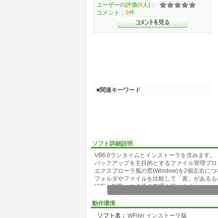
ユーザーの評価(
0
人)：
コメント：
0
件
■関連キーワード
ソフト詳細説明
VB6.0ランタイムとインストーラを含みます。
バックアップを主目的とするファイル管理プロ
エクスプローラ風の窓(Window)を2個左右
フォルダやファイルを比較して「差」があるも
移動・削除・その他の処理を行います。
これらの処理は、単に画面に表示されているパ
あるすべてのフォルダやファイルを対象にする
動作環境
有するフォルダ内のファイルのバックアップが
ソフト名：
WFiler インストーラ版
その他、テキスト・イメージファイルの内容表