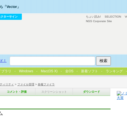
「Vector」
ベクターサイン
ちょい読み!
SELECTION
V
NGS Corporate Site
ド！
イブラリ
Windows
Mac(OS X)
全OS
新着ソフト
ランキング
ティリティ
>
ファイル管理
>
各種ファイラ
コメント・評価
スクリーンショット
ダウンロード
ム