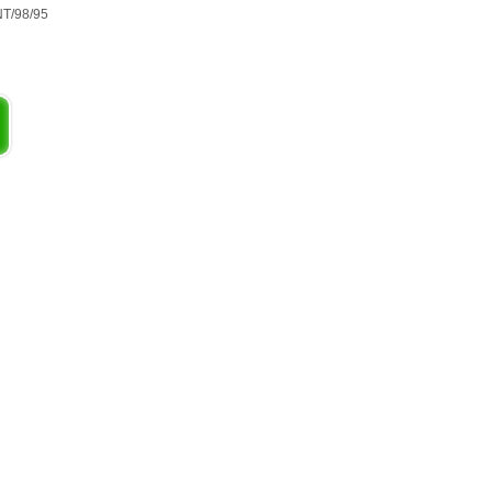
NT/98/95
タイムスタンプの変更と圧縮/解凍、
ル拡張子に対応付けた実行ファイルの