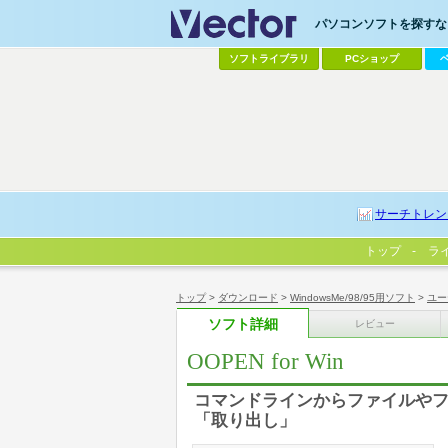
パソコンソフトを探すなら
ソフトライブラリ
PCショップ
サーチトレン
トップ
ラ
トップ
>
ダウンロード
>
WindowsMe/98/95用ソフト
>
ユー
ソフト詳細
レビュー
OOPEN for Win
コマンドラインからファイルやフ
「取り出し」