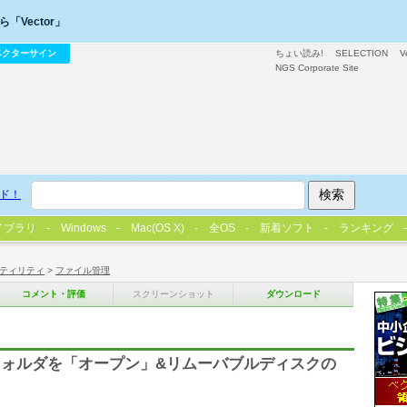
「Vector」
ベクターサイン
ちょい読み!
SELECTION
V
NGS Corporate Site
ド！
イブラリ
Windows
Mac(OS X)
全OS
新着ソフト
ランキング
ティリティ
>
ファイル管理
コメント・評価
スクリーンショット
ダウンロード
ォルダを「オープン」&リムーバブルディスクの