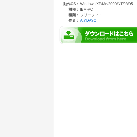
動作OS：
Windows XP/Me/2000/NT/98/95
機種：
IBM-PC
種類：
フリーソフト
作者：
A.Y.DAYO