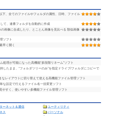
以下、全てのファイルやフォルダの属性、日時、ファイル
して、連番フォルダを自動的に作成
の画像に合成したり、とことん画像を見比べる 類似画像
管理ソフト
素早く開く
ーム処理が可能になった高機能“多段階リネーム”ソフト
維持したまま、“フォルダツリーのみ”を指定ドライブ/フォルダにコピーで
まざまなレイアウトに切り替えて使える高機能ファイル管理ソフト
簡単な設定で行えるファイル名一括変更ソフト
で見やすく、使いやすい多機能ファイル管理ソフト
ターネット＆通信
ユーティリティ
ネス
パーソナル