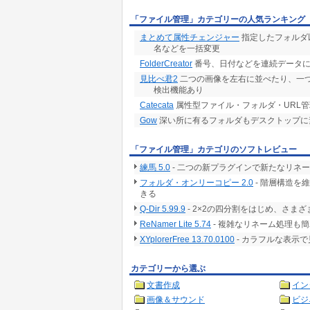
「ファイル管理」カテゴリーの人気ランキング
まとめて属性チェンジャー
指定したフォルダ
名などを一括変更
FolderCreator
番号、日付などを連続データに
見比べ君2
二つの画像を左右に並べたり、一つ
検出機能あり
Catecata
属性型ファイル・フォルダ・URL
Gow
深い所に有るフォルダもデスクトップに
「ファイル管理」カテゴリのソフトレビュー
練馬 5.0
- 二つの新プラグインで新たなリネ
フォルダ・オンリーコピー 2.0
- 階層構造を
きる
Q-Dir 5.99.9
- 2×2の四分割をはじめ、さ
ReNamer Lite 5.74
- 複雑なリネーム処理も
XYplorerFree 13.70.0100
- カラフルな表示
カテゴリーから選ぶ
文書作成
イン
画像＆サウンド
ビジ