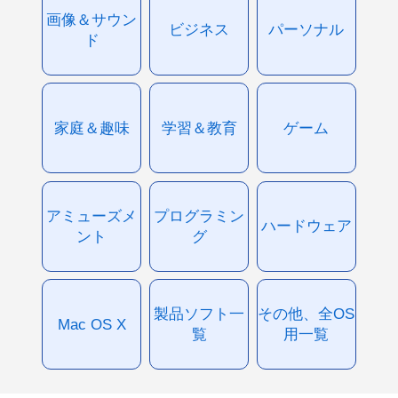
画像＆サウン
ビジネス
パーソナル
ド
家庭＆趣味
学習＆教育
ゲーム
アミューズメ
プログラミン
ハードウェア
ント
グ
製品ソフト一
その他、全OS
Mac OS X
覧
用一覧