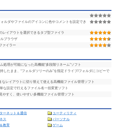
ォルダやファイルのアイコンに色やコメントを設定でき
類のレイアウトを選択できるタブ型ファイラ
イルブラウザ
ファイラー
ーム処理が可能になった高機能“多段階リネーム”ソフト
維持したまま、“フォルダツリーのみ”を指定ドライブ/フォルダにコピーで
まざまなレイアウトに切り替えて使える高機能ファイル管理ソフト
簡単な設定で行えるファイル名一括変更ソフト
で見やすく、使いやすい多機能ファイル管理ソフト
ターネット＆通信
ユーティリティ
ネス
パーソナル
＆教育
ゲーム