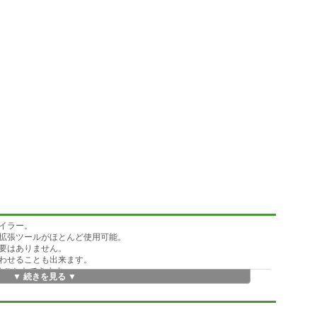
イラー。
拡張ツールがほとんど使用可能。
要はありません。
わせることも出来ます。
ることもできます。
▼ 続きを見る ▼
も装備。