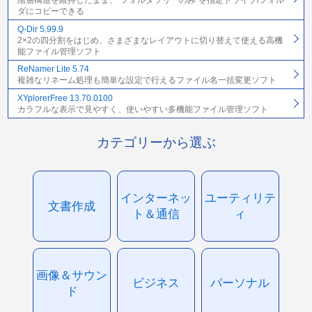
階層構造を維持したまま、“フォルダツリーのみ”を指定ドライブ/フォル
ダにコピーできる
Q-Dir 5.99.9
2×2の四分割をはじめ、さまざまなレイアウトに切り替えて使える高機
能ファイル管理ソフト
ReNamer Lite 5.74
複雑なリネーム処理も簡単な設定で行えるファイル名一括変更ソフト
XYplorerFree 13.70.0100
カラフルな表示で見やすく、使いやすい多機能ファイル管理ソフト
カテゴリーから選ぶ
インターネッ
ユーティリテ
文書作成
ト＆通信
ィ
画像＆サウン
ビジネス
パーソナル
ド