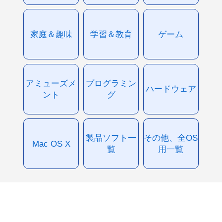
家庭＆趣味
学習＆教育
ゲーム
アミューズメ
プログラミン
ハードウェア
ント
グ
製品ソフト一
その他、全OS
Mac OS X
覧
用一覧