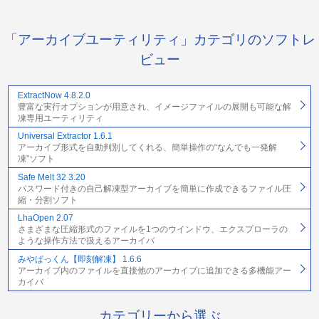
「アーカイブユーティリティ」カテゴリのソフトレ
ビュー
ExtractNow 4.8.2.0
豊富な実行オプションが用意され、イメージファイルの展開も可能な解
凍専用ユーティリティ
Universal Extractor 1.6.1
アーカイブ形式を自動判別してくれる、簡単操作の“なんでも一発解
凍”ソフト
Safe Melt 32 3.20
パスワード付きの自己解凍型アーカイブを簡単に作成できるファイル圧
縮・分割ソフト
LhaOpen 2.07
さまざまな圧縮形式のファイルを1つのウインドウ、エクスプローラの
ような操作方法で扱えるアーカイバ
みやぱっくん【即刻解凍】 1.6.6
アーカイブ内のファイルを直接他のアーカイブに追加できる多機能アー
カイバ
カテゴリーから選ぶ