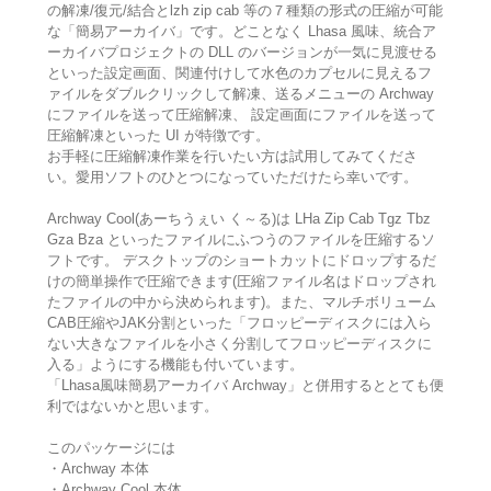
の解凍/復元/結合とlzh zip cab 等の７種類の形式の圧縮が可能
な「簡易アーカイバ」です。どことなく Lhasa 風味、統合ア
ーカイバプロジェクトの DLL のバージョンが一気に見渡せる
といった設定画面、関連付けして水色のカプセルに見えるフ
ァイルをダブルクリックして解凍、送るメニューの Archway
にファイルを送って圧縮解凍、 設定画面にファイルを送って
圧縮解凍といった UI が特徴です。
お手軽に圧縮解凍作業を行いたい方は試用してみてくださ
い。愛用ソフトのひとつになっていただけたら幸いです。
Archway Cool(あーちうぇい く～る)は LHa Zip Cab Tgz Tbz
Gza Bza といったファイルにふつうのファイルを圧縮するソ
フトです。 デスクトップのショートカットにドロップするだ
けの簡単操作で圧縮できます(圧縮ファイル名はドロップされ
たファイルの中から決められます)。また、マルチボリューム
CAB圧縮やJAK分割といった「フロッピーディスクには入ら
ない大きなファイルを小さく分割してフロッピーディスクに
入る」ようにする機能も付いています。
「Lhasa風味簡易アーカイバ Archway」と併用するととても便
利ではないかと思います。
このパッケージには
・Archway 本体
・Archway Cool 本体