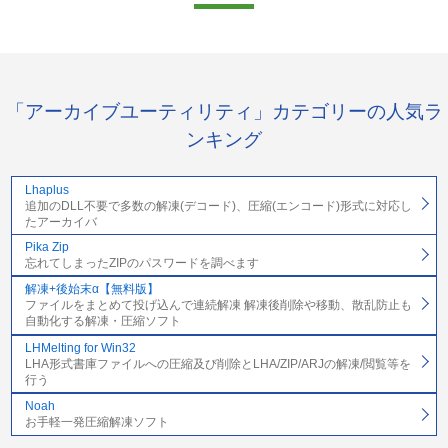
「アーカイブユーティリティ」カテゴリーの人気ラ
ンキング
Lhaplus
追加のDLL不要で多数の解凍(デコード)、圧縮(エンコード)形式に対応し
たアーカイバ
Pika Zip
忘れてしまったZIPのパスワードを調べます
解凍+後始末α【無料版】
ファイルをまとめて投げ込んで連続解凍 解凍後削除や移動、散乱防止も
自動化する解凍・圧縮ソフト
LHMelting for Win32
LHA形式書庫ファイルへの圧縮及び削除とLHA/ZIP/ARJの解凍/閲覧等を
行う
Noah
お手軽一発圧縮解凍ソフト