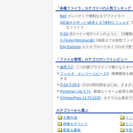
「各種ファイラ」カテゴリーの人気ランキング
fileli
コンパクトで便利なタブファイラー
0絵描きが作った!超使える?便利なフォルダ
フ
るファイラ
Q-Dir
左1ペイン/右2ペインのように、12種
X-Finder(Windows版)
2画面タブ分割型ファ
Egg Explorer
エクスプローラタイプのタブ型
「ファイル管理」カテゴリのソフトレビュー
練馬 5.0
- 二つの新プラグインで新たなリネ
フォルダ・オンリーコピー 2.0
- 階層構造を
きる
Q-Dir 5.99.9
- 2×2の四分割をはじめ、さ
ReNamer Lite 5.74
- 複雑なリネーム処理も
XYplorerFree 13.70.0100
- カラフルな表示
カテゴリーから選ぶ
文書作成
イン
画像＆サウンド
ビジ
家庭＆趣味
学習