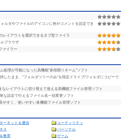
ォルダやファイルのアイコンに色やコメントを設定でき
類のレイアウトを選択できるタブ型ファイラ
イルブラウザ
ファイラー
ーム処理が可能になった高機能“多段階リネーム”ソフト
維持したまま、“フォルダツリーのみ”を指定ドライブ/フォルダにコピーで
まざまなレイアウトに切り替えて使える高機能ファイル管理ソフト
簡単な設定で行えるファイル名一括変更ソフト
で見やすく、使いやすい多機能ファイル管理ソフト
ターネット＆通信
ユーティリティ
ネス
パーソナル
＆教育
ゲーム