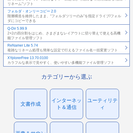
リネーム”ソフト
フォルダ・オンリーコピー 2.0
階層構造を維持したまま、“フォルダツリーのみ”を指定ドライブ/フォル
ダにコピーできる
Q-Dir 5.99.9
2×2の四分割をはじめ、さまざまなレイアウトに切り替えて使える高機
能ファイル管理ソフト
ReNamer Lite 5.74
複雑なリネーム処理も簡単な設定で行えるファイル名一括変更ソフト
XYplorerFree 13.70.0100
カラフルな表示で見やすく、使いやすい多機能ファイル管理ソフト
カテゴリーから選ぶ
インターネッ
ユーティリテ
文書作成
ト＆通信
ィ