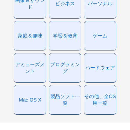
画像＆サウン
ビジネス
パーソナル
ド
家庭＆趣味
学習＆教育
ゲーム
アミューズメ
プログラミン
ハードウェア
ント
グ
製品ソフト一
その他、全OS
Mac OS X
覧
用一覧