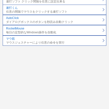
連打ソフト クリック間隔を任意に設定出来る
速打くん
任意の間隔でマウスをクリックする連打ソフト
AutoClick
ダイアログボックスのボタンを秒読み自動クリック
RocketMouse
毎日の定型的なWindows操作を自動化
マウ筋
マウスジェスチャーにより任意の命令を実行