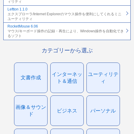
ィリティ
Leftton 1.1.0
エクスプローラ/Internet Explorerのマウス操作を便利にしてくれるミニ
ユーティリティ
RocketMouse 6.06
マウス/キーボード操作の記録・再生により、Windows操作を自動化でき
るソフト
カテゴリーから選ぶ
インターネッ
ユーティリテ
文書作成
ト＆通信
ィ
画像＆サウン
ビジネス
パーソナル
ド