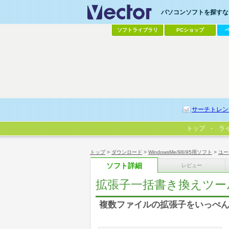
パソコンソフトを探すなら
ソフトライブラリ
PCショップ
サーチトレン
トップ
ラ
トップ
>
ダウンロード
>
WindowsMe/98/95用ソフト
>
ユー
ソフト詳細
レビュー
拡張子一括書き換えツー
複数ファイルの拡張子をいっぺ