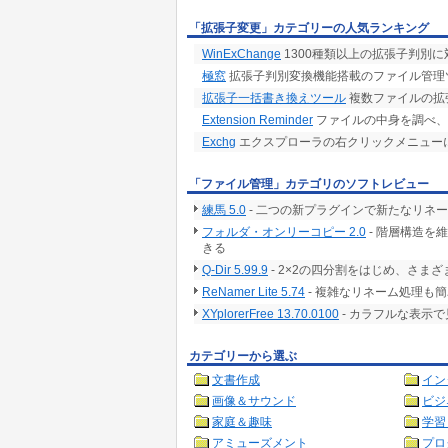
「拡張子変更」カテゴリーの人気ランキング
WinExChange
1300種類以上の拡張子判別
極窓
拡張子判別変換機能搭載のファイル管理ツ
拡張子一括書き換えツール
複数ファイルの拡
Extension Reminder
ファイルの中身を調べ、
Exchg
エクスプローラの右クリックメニュー
「ファイル管理」カテゴリのソフトレビュー
練馬 5.0
- 二つの新プラグインで新たなリネ
フォルダ・オンリーコピー 2.0
- 階層構造を
きる
Q-Dir 5.99.9
- 2×2の四分割をはじめ、さ
ReNamer Lite 5.74
- 複雑なリネーム処理も
XYplorerFree 13.70.0100
- カラフルな表示
カテゴリーから選ぶ
文書作成
イン
画像＆サウンド
ビジ
家庭＆趣味
学習
アミューズメント
プロ