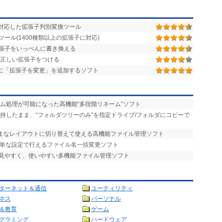
に対応した拡張子判別変換ツール
ール(1400種類以上の拡張子に対応)
張子をいっぺんに書き換える
正しい拡張子をつける
に「拡張子を変更」を追加するソフト
ーム処理が可能になった高機能“多段階リネーム”ソフト
維持したまま、“フォルダツリーのみ”を指定ドライブ/フォルダにコピーで
まざまなレイアウトに切り替えて使える高機能ファイル管理ソフト
簡単な設定で行えるファイル名一括変更ソフト
で見やすく、使いやすい多機能ファイル管理ソフト
ターネット＆通信
ユーティリティ
ネス
パーソナル
＆教育
ゲーム
グラミング
ハードウェア