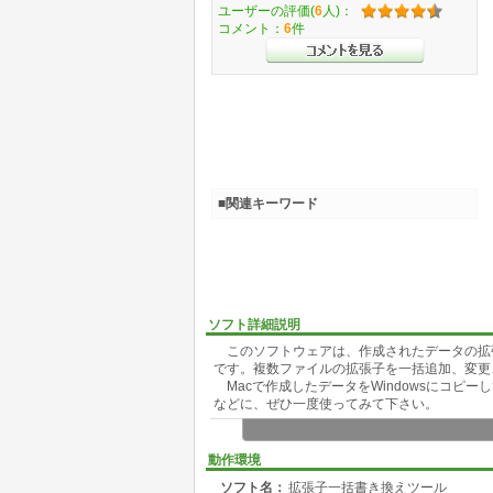
ユーザーの評価(
6
人)：
コメント：
6
件
■関連キーワード
ソフト詳細説明
このソフトウェアは、作成されたデータの拡
です。複数ファイルの拡張子を一括追加、変更
Macで作成したデータをWindowsにコピ
などに、ぜひ一度使ってみて下さい。
動作環境
ソフト名：
拡張子一括書き換えツール