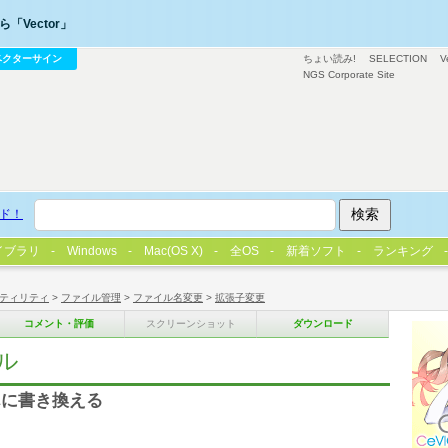
「Vector」
ベクターサイン
ちょい読み!
SELECTION
V
NGS Corporate Site
ド！
イブラリ
Windows
Mac(OS X)
全OS
新着ソフト
ランキング
ティリティ
>
ファイル管理
>
ファイル名変更
>
拡張子変更
コメント・評価
スクリーンショット
ダウンロード
ル
んに書き換える