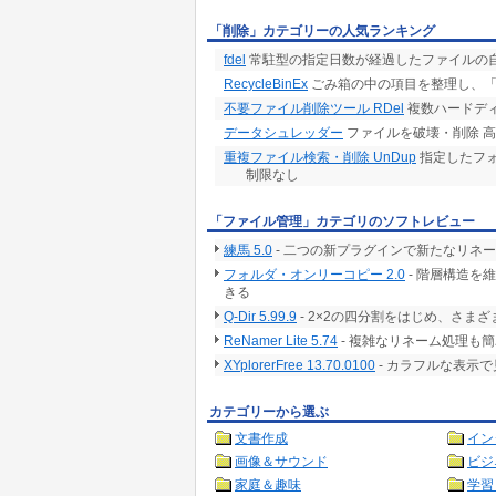
「削除」カテゴリーの人気ランキング
fdel
常駐型の指定日数が経過したファイルの
RecycleBinEx
ごみ箱の中の項目を整理し、「
不要ファイル削除ツール RDel
複数ハードデ
データシュレッダー
ファイルを破壊・削除 
重複ファイル検索・削除 UnDup
指定したフォ
制限なし
「ファイル管理」カテゴリのソフトレビュー
練馬 5.0
- 二つの新プラグインで新たなリネ
フォルダ・オンリーコピー 2.0
- 階層構造を
きる
Q-Dir 5.99.9
- 2×2の四分割をはじめ、さ
ReNamer Lite 5.74
- 複雑なリネーム処理も
XYplorerFree 13.70.0100
- カラフルな表示
カテゴリーから選ぶ
文書作成
イン
画像＆サウンド
ビジ
家庭＆趣味
学習