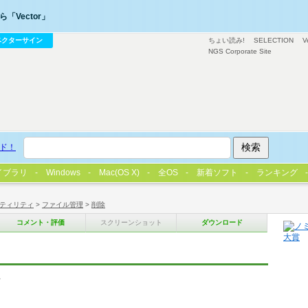
「Vector」
ベクターサイン
ちょい読み!
SELECTION
V
NGS Corporate Site
ド！
イブラリ
Windows
Mac(OS X)
全OS
新着ソフト
ランキング
ティリティ
>
ファイル管理
>
削除
コメント・評価
スクリーンショット
ダウンロード
ム