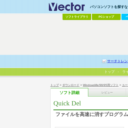
パソコンソフトを探すなら
ソフトライブラリ
PCショップ
サーチトレン
トップ
ラ
トップ
>
ダウンロード
>
WindowsMe/98/95用ソフト
>
ユー
ソフト詳細
レビュー
Quick Del
ファイルを高速に消すプログラ