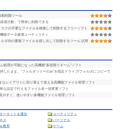
自動削除ツール
経過日数」で簡単に削除できる
ィスクの不要なファイルを検索して削除するフリーソフト
高機能データ破壊ユーティリティ
ルダ内の重複ファイルを探し出して削除するツール 試用
ーム処理が可能になった高機能“多段階リネーム”ソフト
維持したまま、“フォルダツリーのみ”を指定ドライブ/フォルダにコピーで
まざまなレイアウトに切り替えて使える高機能ファイル管理ソフト
簡単な設定で行えるファイル名一括変更ソフト
で見やすく、使いやすい多機能ファイル管理ソフト
ターネット＆通信
ユーティリティ
ネス
パーソナル
＆教育
ゲーム