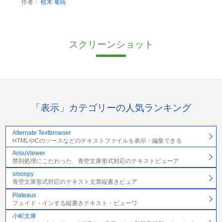
作者：
植木 竜暁
スクリーンショット
「表示」カテゴリーの人気ランキング
Alternate Textbrowser
HTMLやCのソースなどのテキストファイルを表示・編集できる
ArisuViewer
禁則処理にこだわった、青空文庫形式対応のテキストビューア
smoopy
青空文庫形式対応のテキスト文章縦書きビュア
Plateaux
フェイド・インする縦書きテキスト・ビューワ
小町文庫