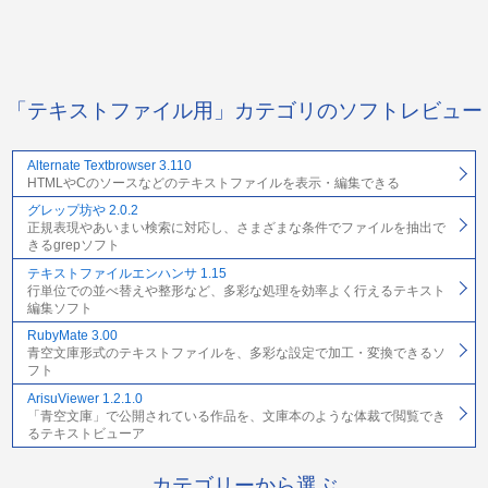
「テキストファイル用」カテゴリのソフトレビュー
Alternate Textbrowser 3.110
HTMLやCのソースなどのテキストファイルを表示・編集できる
グレップ坊や 2.0.2
正規表現やあいまい検索に対応し、さまざまな条件でファイルを抽出で
きるgrepソフト
テキストファイルエンハンサ 1.15
行単位での並べ替えや整形など、多彩な処理を効率よく行えるテキスト
編集ソフト
RubyMate 3.00
青空文庫形式のテキストファイルを、多彩な設定で加工・変換できるソ
フト
ArisuViewer 1.2.1.0
「青空文庫」で公開されている作品を、文庫本のような体裁で閲覧でき
るテキストビューア
カテゴリーから選ぶ