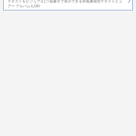
テキストをビジュアルに! 縦書きで表示できる和風書籍型テキストビュ
アー アルバムもOK!