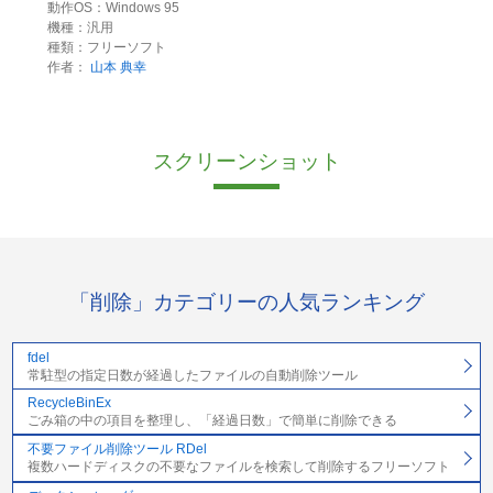
動作OS：Windows 95
機種：汎用
種類：フリーソフト
作者：
山本 典幸
スクリーンショット
「削除」カテゴリーの人気ランキング
fdel
常駐型の指定日数が経過したファイルの自動削除ツール
RecycleBinEx
ごみ箱の中の項目を整理し、「経過日数」で簡単に削除できる
不要ファイル削除ツール RDel
複数ハードディスクの不要なファイルを検索して削除するフリーソフト