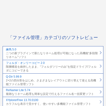
「ファイル管理」カテゴリのソフトレビュー
練馬 5.0
二つの新プラグインで新たなリネーム処理が可能になった高機能“多段階
リネーム”ソフト
フォルダ・オンリーコピー 2.0
階層構造を維持したまま、“フォルダツリーのみ”を指定ドライブ/フォル
ダにコピーできる
Q-Dir 5.99.9
2×2の四分割をはじめ、さまざまなレイアウトに切り替えて使える高機
能ファイル管理ソフト
ReNamer Lite 5.74
複雑なリネーム処理も簡単な設定で行えるファイル名一括変更ソフト
XYplorerFree 13.70.0100
カラフルな表示で見やすく、使いやすい多機能ファイル管理ソフト