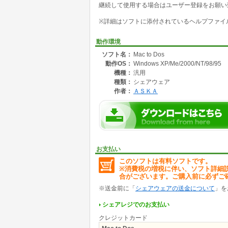
継続して使用する場合はユーザー登録をお願い
また、文字のコード体系が違うテキスト、 外字
※詳細はソフトに添付されているヘルプファイ
めません。エディターでの修正も不可能です。
Mac to Dos を利用すると Windows
動作環境
動で変換ができるのが Mac to Dosの特徴です
ソフト名：
Mac to Dos
動作OS：
Windows XP/Me/2000/NT/98/95
【Mac to Dos の機能】
・Macユーザからもらったファイルの解析/変換
機種：
汎用
・文字化けして読めないメールの解析/変換
種類：
シェアウェア
・受信メールの不明な添付ファイルの解析/変
作者：
ＡＳＫＡ
・ダウンロードした読めない文書や不明なファ
・通信ログファイルの文字化け除去
・HTML ソースファイルのシフトJIS変換
お支払い
このソフトは有料ソフトです。
※消費税の増税に伴い、ソフト詳細
合がございます。ご購入前に必ずご
※送金前に「
シェアウェアの送金について
」を
シェアレジでのお支払い
クレジットカード