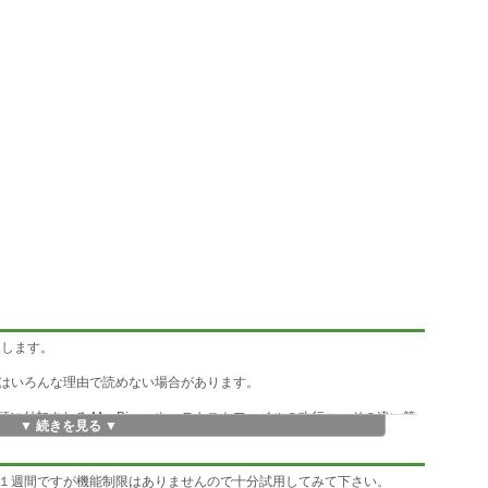
をします。
はいろんな理由で読めない場合があります。
先頭に付加される MacBinaryや、テキストファイルの改行コードの違い等
▼ 続きを見る ▼
修正することもできますが数百行以上の場合やバイナリーデータの場合
１週間ですが機能制限はありませんので十分試用してみて下さい。