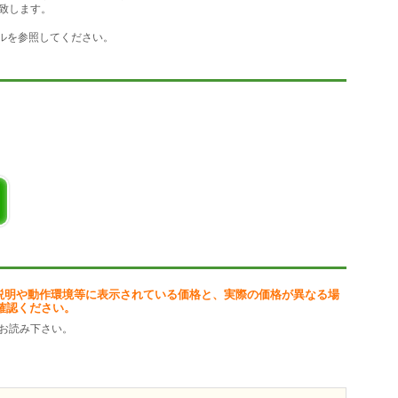
致します。
を多用したテキスト、文字化けにより EOF が混入した文書なんかも読
ルを参照してください。
 環境でファイルの内容を意識せずに手軽に変換する事ができます。簡単な操作で自
。
換
イルの解析/変換
説明や動作環境等に表示されている価格と、実際の価格が異なる場
確認ください。
お読み下さい。