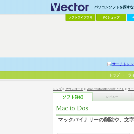
パソコンソフトを探すなら
ソフトライブラリ
PCショップ
サーチトレン
トップ
ラ
トップ
>
ダウンロード
>
WindowsMe/98/95用ソフト
>
ユー
ソフト詳細
レビュー
Mac to Dos
マックバイナリーの削除や、文