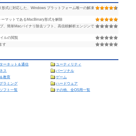
グ
tuffIt 形式に対応した、Windows プラットフォーム唯一の解凍
フォーマットであるMacBinary形式を解除
プ、簡単Macバイナリ除去ソフト、高信頼解析エンジンで
ファイルの閲覧
します
ターネット＆通信
ユーティリティ
ネス
パーソナル
＆教育
ゲーム
グラミング
ハードウェア
ソフト一覧
その他、全OS用一覧