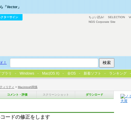
「Vector」
ベクターサイン
ちょい読み!
SELECTION
V
NGS Corporate Site
ド！
イブラリ
Windows
Mac(OS X)
全OS
新着ソフト
ランキング
ティリティ
>
Macintosh関係
コメント・評価
スクリーンショット
ダウンロード
字コードの修正をします