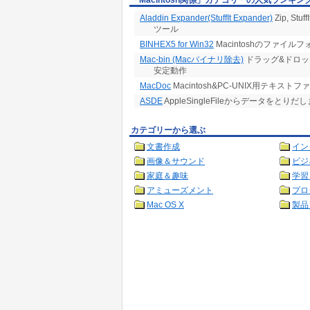
「Macintosh関係」カテゴリーの人気ランキン
Aladdin Expander(StuffIt Expander)
Zip, S
ツール
BINHEX5 for Win32
Macintoshのファイル
Mac-bin (Macバイナリ除去)
ドラッグ&ドロッ
安定動作
MacDoc
Macintosh&PC-UNIX用テキスト
ASDE
AppleSingleFileからデータをとりだ
カテゴリーから選ぶ
文書作成
イン
画像＆サウンド
ビジ
家庭＆趣味
学習
アミューズメント
プロ
Mac OS X
製品