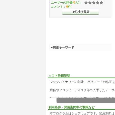
ユーザーの評価(
0
人)：
コメント：
0
件
■関連キーワード
ソフト詳細説明
マックバイナリーの削除、 文字コードの修正
通信やフロッピーディスク等で入手したデータ
Macintosh から入手したデータはファイルの
で読めない場合があります。
利用条件・試用期間中の制限など
小さなテキストファイルでしたらエディターで
本プログラムはシェアウェアです。試用期間は
は大変面倒です。