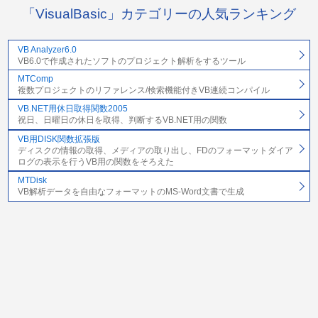
「VisualBasic」カテゴリーの人気ランキング
VB Analyzer6.0
VB6.0で作成されたソフトのプロジェクト解析をするツール
MTComp
複数プロジェクトのリファレンス/検索機能付きVB連続コンパイル
VB.NET用休日取得関数2005
祝日、日曜日の休日を取得、判断するVB.NET用の関数
VB用DISK関数拡張版
ディスクの情報の取得、メディアの取り出し、FDのフォーマットダイア
ログの表示を行うVB用の関数をそろえた
MTDisk
VB解析データを自由なフォーマットのMS-Word文書で生成