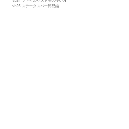
vb24 ファイルリスト等の使い方
vb25 ステータスバー簡易編