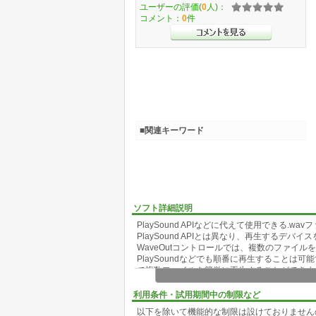
ユーザーの評価(
0
人)：
コメント：
0
件
■関連キーワード
ソフト詳細説明
PlaySound APIなどに代えて使用できる.
PlaySound APIとは異なり、再生するデバ
WaveOutコントロールでは、複数のファイ
PlaySoundなどでも順番に再生すること
で複数ファイルを簡単に再生することができま
WaveOutコントロールでは、完全に繋がっ
再生は非同期で行われ、再生完了（ファイル毎
利用条件・試用期間中の制限など
以下のように、複数ファイルの組み合わせや、
以下を除いて機能的な制限は設けておりません
す）。