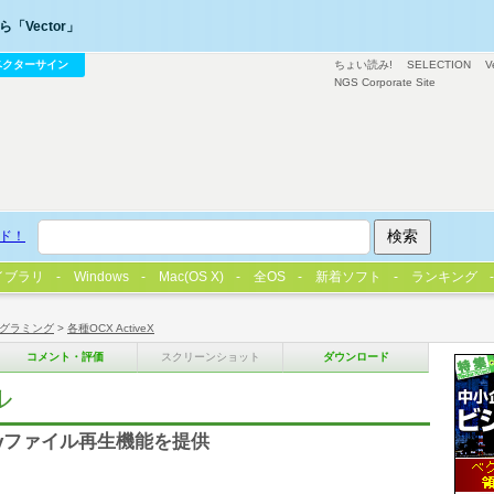
「Vector」
ベクターサイン
ちょい読み!
SELECTION
V
NGS Corporate Site
ド！
イブラリ
Windows
Mac(OS X)
全OS
新着ソフト
ランキング
グラミング
>
各種OCX ActiveX
コメント・評価
スクリーンショット
ダウンロード
ル
vファイル再生機能を提供