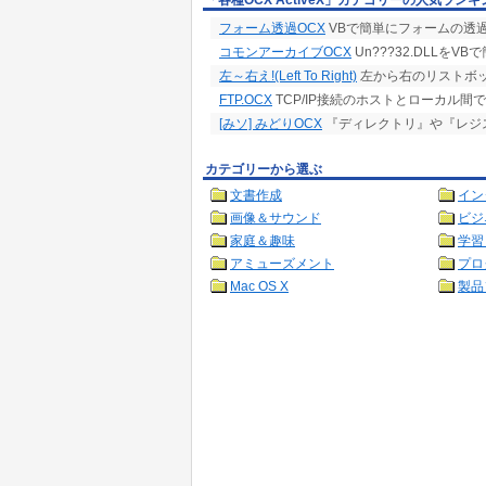
「各種OCX ActiveX」カテゴリーの人気ランキ
フォーム透過OCX
VBで簡単にフォームの透
コモンアーカイブOCX
Un???32.DLLを
左～右え!(Left To Right)
左から右のリストボッ
FTP.OCX
TCP/IP接続のホストとローカル
[みソ] みどりOCX
『ディレクトリ』や『レジ
カテゴリーから選ぶ
文書作成
イン
画像＆サウンド
ビジ
家庭＆趣味
学習
アミューズメント
プロ
Mac OS X
製品