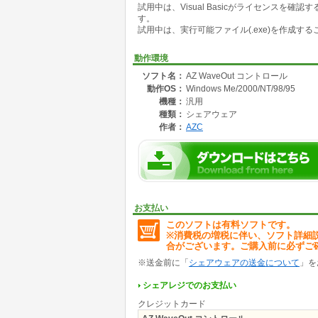
試用中は、Visual Basicがライセンス
「今日の」「天気は」「晴れ」「のち」「曇り
す。
「明日の」「天気は」「曇り」「時々」「雨」
試用中は、実行可能ファイル(.exe)を作成す
再生機能の他に、.wavファイルのフォーマット
コントロールのランタイムライセンスはフリー
OS標準以外の依存ファイルはありません。
動作環境
ソフト名：
AZ WaveOut コントロール
動作OS：
Windows Me/2000/NT/98/95
機種：
汎用
種類：
シェアウェア
作者：
AZC
お支払い
このソフトは有料ソフトです。
※消費税の増税に伴い、ソフト詳細
合がございます。ご購入前に必ずご
※送金前に「
シェアウェアの送金について
」を
シェアレジでのお支払い
クレジットカード