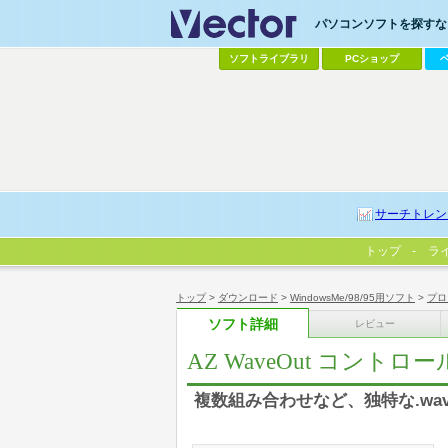
パソコンソフトを探すなら
ソフトライブラリ
PCショップ
サーチトレン
トップ
ラ
トップ
>
ダウンロード
>
WindowsMe/98/95用ソフト
>
プロ
ソフト詳細
レビュー
AZ WaveOut コントロー
複数組み合わせなど、独特な.wa