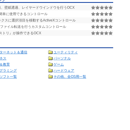
ング
過、壁紙透過、レイヤードウインドウを行うOCX
VBで簡単に使用できるコントロール
クスに選択項目を移動するActiveXコントロール
間でファイル転送を行うカスタムコントロール
ストリ』が操作できるOCX
ターネット＆通信
ユーティリティ
ネス
パーソナル
＆教育
ゲーム
グラミング
ハードウェア
ソフト一覧
その他、全OS用一覧