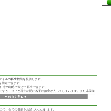
wavファイルの再生機能を提供します。
イスを指定できます。
ルを任意の順序で続けて再生できます。
は可能ですが、停止と再生の間に若干の無音が入ってしまいます。また非同期
せん。
▼ 続きを見る ▼
た連続データとして再生しますので、全く間が入ることはありません。
、全ファイル）をイベントで通知させる設定が可能です。
一部を切り替えて再生を行う場合に便利です（「」を１ファイルとしま
ので、全ての機能をお試しいただけます。