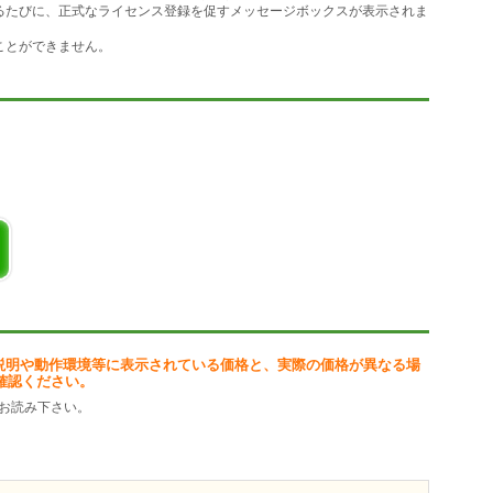
を確認するたびに、正式なライセンス登録を促すメッセージボックスが表示されま
」「です」
「です」
ることができません。
調査や、WaveOutデバイスに関する諸機能を実装しています。
です。
説明や動作環境等に表示されている価格と、実際の価格が異なる場
確認ください。
お読み下さい。