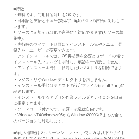
■特徴
・無料です。商用目的利用もOKです。
・日本語と英語と中国語(繁体字 Big5)の3つの言語に対応して
います。
リソースさえ加えれば他の言語にも対応できます(リソース募
集中)。
・実行時のウィザード画面にてインストール先やメニュー登
録先を「ユーザ」が変更できます。
・アンインスートルでは、OS再起動を必要とせず、その場で
インストール先フォルダも削除し、痕跡を一切残しません。
・アンインストール時に、指定したレジストリを削除できま
す。
・レジストリやWindowsディレクトリを汚しません。
・インストール手順はテキストの設定ファイル(install＊.inf)に
記述します。
・インストールするアプリの作業フォルダとアイコンを自由
に指定できます。
・ソースコード付きです。改変・改造は自由です。
・WindowsNT4/Windows95からWindows2000/XPまでの全て
のバージョンに対応します。
■詳しい情報はスクリーンショットや、使い方は以下のサイト
を参照してください<http://hp.vector.co.jp/authors/VA002803/i