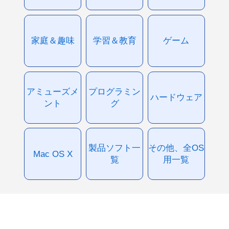
家庭＆趣味
学習＆教育
ゲーム
アミューズメ
プログラミン
ハードウェア
ント
グ
製品ソフト一
その他、全OS
Mac OS X
覧
用一覧