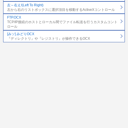
左～右え!(Left To Right)
左から右のリストボックスに選択項目を移動するActiveXコントロール
FTP.OCX
TCP/IP接続のホストとローカル間でファイル転送を行うカスタムコント
ロール
[みソ] みどりOCX
『ディレクトリ』や『レジストリ』が操作できるOCX