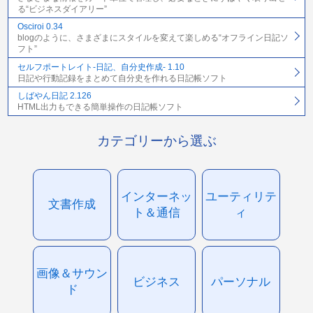
る“ビジネスダイアリー”
Osciroi 0.34
blogのように、さまざまにスタイルを変えて楽しめる“オフライン日記ソ
フト”
セルフポートレイト-日記、自分史作成- 1.10
日記や行動記録をまとめて自分史を作れる日記帳ソフト
しばやん日記 2.126
HTML出力もできる簡単操作の日記帳ソフト
カテゴリーから選ぶ
インターネッ
ユーティリテ
文書作成
ト＆通信
ィ
画像＆サウン
ビジネス
パーソナル
ド