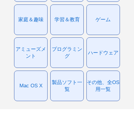
家庭＆趣味
学習＆教育
ゲーム
アミューズメ
プログラミン
ハードウェア
ント
グ
製品ソフト一
その他、全OS
Mac OS X
覧
用一覧