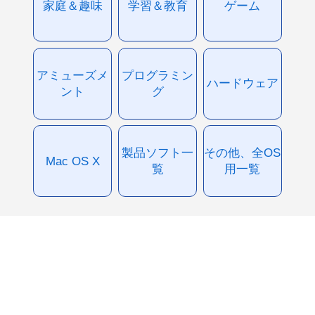
家庭＆趣味
学習＆教育
ゲーム
アミューズメ
プログラミン
ハードウェア
ント
グ
製品ソフト一
その他、全OS
Mac OS X
覧
用一覧