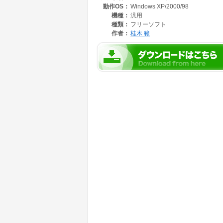
動作OS：
Windows XP/2000/98
・英文記事は英語音声エンジンで読み上げ可能
・お好みのニュースカテゴリをブックマークに
機種：
汎用
・記事を保存するスクラップブック機能があり
種類：
フリーソフト
・ローマ字検索(migemo検索)に対応していま
作者：
桂木 範
・記事本文の文字を1文字ずつ詳細説明読みす
・簡易WEBブラウザ機能&Google検索機能付
・RSS/Atomリーダー機能付きです。