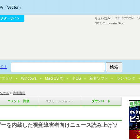
「Vector」
ベクターサイン
ちょい読み!
SELECTION
V
NGS Corporate Site
ド！
イブラリ
Windows
Mac(OS X)
全OS
新着ソフト
ランキング
ソナル
>
障害者用
コメント・評価
スクリーンショット
ダウンロード
リーダーを内蔵した視覚障害者向けニュース読み上げソ