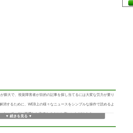
数が膨大で、視覚障害者が目的の記事を探し当てるには大変な労力が要り
解消するために、WEB上の様々なニュースをシンプルな操作で読めるよ
、キーボードに不慣れな方でもすぐにお使いいただけます。
▼ 続きを見る ▼
張可能です。
も音声読み上げ可能です。