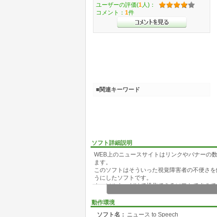
ユーザーの評価(
1
人)：
コメント：
1
件
■関連キーワード
ソフト詳細説明
WEB上のニュースサイトはリンクやバナーの
ます。
このソフトはそういった視覚障害者の不便さを
うにしたソフトです。
カーソルキーだけで操作できるソフトですので
【特長】
動作環境
・ニュースソースはモジュール追加によって拡
ソフト名：
ニュース to Speech
・画面読みソフト(スクリーンリーダ)がなくて