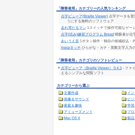
「障害者用」カテゴリーの人気ランキング
点字ビューア(Braille Viewer)
点字データを普
うにする無料のソフトウェア
走れ雪だるマン
1スイッチで操作可能なゲー
点字(読み)練習プログラム Bread
晴眼者が点
あいうえ音
1ボタン操作・独自の候補絞込・
masaタッチ
ひらがな・カナ・英数文字入力
「障害者用」カテゴリのソフトレビュー
点字ビューア（Braille Viewer） 0.4.3
- フ
えるシンプルな閲覧ソフト
カテゴリーから選ぶ
文書作成
イン
画像＆サウンド
ビジ
家庭＆趣味
学習
アミューズメント
プロ
Mac OS X
製品