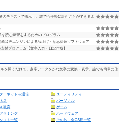
通のテキストで表示し、誰でも手軽に読むことができるよ
ム
字を読む練習をするためのプログラム
内蔵音声エンジンによる読上げ・意思伝達ソフトウェア
の支援プログラム【文字入力・日記作成】
ァイルを開くだけで、点字データをかな文字に変換・表示。誰でも簡単に使
ターネット＆通信
ユーティリティ
ネス
パーソナル
＆教育
ゲーム
グラミング
ハードウェア
ソフト一覧
その他、全OS用一覧