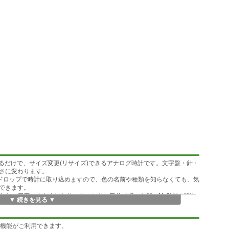
ップするだけで、サイズ変更(リサイズ)できるアナログ時計です。文字盤・針・
さに変わります。
ドロップで時計に取り込めますので、色の名前や種類を知らなくても、気
できます。
らない程度に小さくしたり、そのときの気分で様々な顔のMy時計が楽し
▼ 続きを見る ▼
の機能がご利用できます。