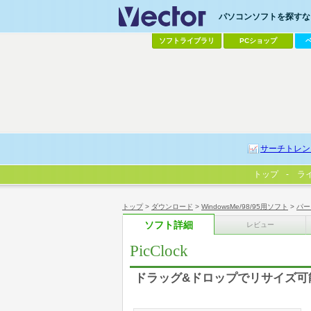
パソコンソフトを探すなら
ソフトライブラリ
PCショップ
サーチトレン
トップ
ラ
トップ
>
ダウンロード
>
WindowsMe/98/95用ソフト
>
パー
ソフト詳細
レビュー
PicClock
ドラッグ&ドロップでリサイズ可