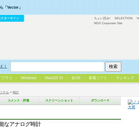
「Vector」
ベクターサイン
ちょい読み!
SELECTION
V
NGS Corporate Site
ド！
イブラリ
Windows
Mac(OS X)
全OS
新着ソフト
ランキング
ソナル
>
時計
コメント・評価
スクリーンショット
ダウンロード
能なアナログ時計