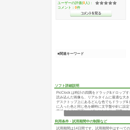
ユーザーの評価(
0
人)：
コメント：
0
件
■関連キーワード
ソフト詳細説明
PicClock は時計の四隅をドラッグ&ドロ
読み込んだ画像も、リアルタイムに最適な大き
デスクトップ上にあるどんな色でもドラッグ&
に入った色と同じ色を瞬時に文字盤や針に設定
壁紙のように画面いっぱいにしたり、邪魔にな
めます。
利用条件・試用期間中の制限など
【主な特徴】
試用期間は14日間です。試用期間中はすべて
・文字盤の背景にお好み画像を表示。