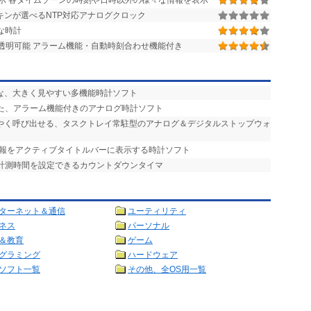
示 各タイムゾーンの時刻や日時以外の様々な情報を表示
キンが選べるNTP対応アナログクロック
な時計
透明可能 アラーム機能・自動時刻合わせ機能付き
能な、大きく見やすい多機能時計ソフト
れた、アラーム機能付きのアナログ時計ソフト
ばやく呼び出せる、タスクトレイ常駐型のアナログ＆デジタルストップウォ
情報をアクティブタイトルバーに表示する時計ソフト
る計測時間を設定できるカウントダウンタイマ
ターネット＆通信
ユーティリティ
ネス
パーソナル
＆教育
ゲーム
グラミング
ハードウェア
ソフト一覧
その他、全OS用一覧