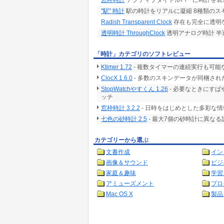
窓枠時計
アクティブタイトルバーに時計を表
"駅" 時計
駅の時計をリアルに凝縮 8種類のス
Radish Transparent Clock
存在も完全に透明
透明時計 ThroughClock
透明アナログ時計 半
「時計」カテゴリのソフトレビュー
Ktimer 1.72
- 複数タイマーの連続実行も可
ClocX 1.6.0
- 多数のスキンデータが同梱さ
StopWatchやすくん 1.26
- 必要なときにす
ッチ
窓枠時計 3.2.2
- 日時をはじめとした多彩な
七色の砂時計 2.5
- 最大7個の砂時計に異な
カテゴリーから選ぶ
文書作成
イン
画像＆サウンド
ビジ
家庭＆趣味
学習
アミューズメント
プロ
Mac OS X
製品