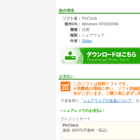
・ドラッグ&ドロップでリサイズ可能。
・円形・四角形の時計が選べる。
動作環境
・ライン・数字の文字盤が選べる。
ソフト名：
PicClock
・文字盤・針・日付などの色・文字タイプがカ
動作OS：
Windows XP/2000/98
・デスクトップ上の色をドラッグ&ドロップで
・秒針の刻む音が、音なし・小さい音・大きい
機種：
汎用
・指定時間にアラームが鳴らせる。
種類：
シェアウェア
作者：
Shibu
お支払い
このソフトは有料ソフトです。
※消費税の増税に伴い、ソフト詳細
合がございます。ご購入前に必ずご
※送金前に「
シェアウェアの送金について
」を
シェアレジでのお支払い
クレジットカード
PicClock
価格: 880円(手数料・税込)