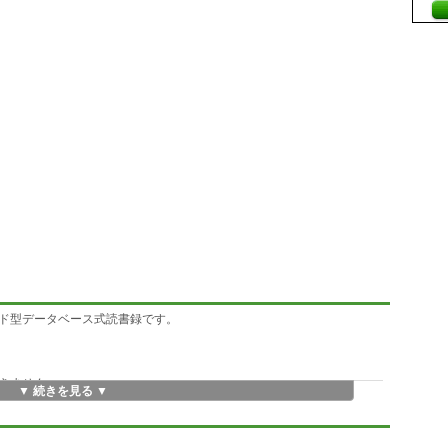
ド型データベース式読書録です。
きません。
▼ 続きを見る ▼