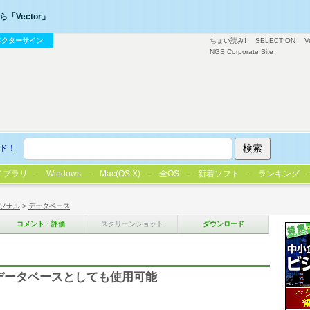
「Vector」
ベクターサイン
ちょい読み!
SELECTION
V
NGS Corporate Site
ド！
イブラリ
Windows
Mac(OS X)
全OS
新着ソフト
ランキング
ソナル
>
データベース
コメント・評価
スクリーンショット
ダウンロード
データベースとしても使用可能