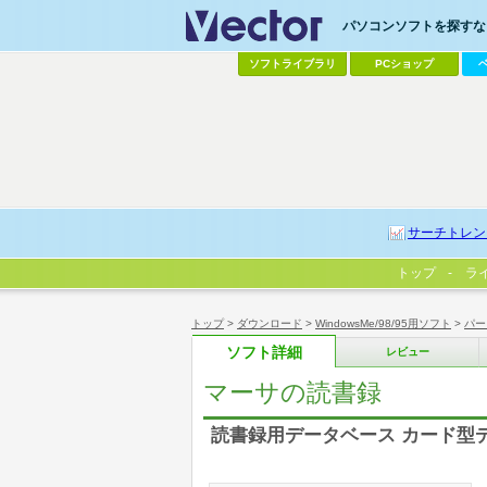
パソコンソフトを探すなら
ソフトライブラリ
PCショップ
サーチトレン
トップ
ラ
トップ
>
ダウンロード
>
WindowsMe/98/95用ソフト
>
パー
ソフト詳細
レビュー
マーサの読書録
読書録用データベース カード型