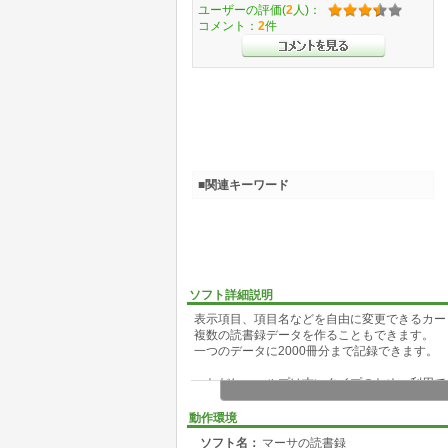
ユーザーの評価(
2
人)：
コメント：
2
件
■関連キーワード
ソフト詳細説明
表示項目、項目名などを自由に変更できるカー
複数の読書録データを作ることもできます。
一つのデータに2000冊分まで記録できます。
ただし、ヘルプは古いタイプのため、利用で
動作環境
ソフト名：
マーサの読書録