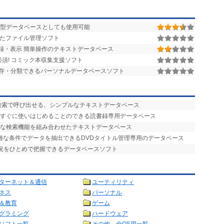
ド型データベースとしても使用可能
たファイル管理ソフト
録・表示 簡単操作のテキストデータベース
須! コミック本収集支援ソフト
存・分類できるパーソナルデータベースソフト
検索で呼び出せる、シンプルなテキストデータベース
、すぐに使いはじめることのできる読書録専用データベース
力な検索機能を組み合わせたテキストデータベース
複雑な条件でデータを抽出できるDVDタイトル管理専用のデータベース
状況をひとめで把握できるデータベースソフト
ターネット＆通信
ユーティリティ
ネス
パーソナル
＆教育
ゲーム
グラミング
ハードウェア