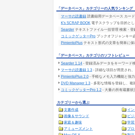
「データベース」カテゴリーの人気ランキング
マーサの読書録
読書録用データベース カー
K's SCRAP BOOK
電子スクラップを目的とし
Searder
テキストファイル一括管理 検索・登
コミックゲッターPro
ブックオフジャンキー必
PimientoPlus
テキスト形式の文章を簡単に保
「データベース」カテゴリのソフトレビュー
Searder 1.14
- 登録済みデータをキーワード
マーサの読書録 1.3
- 詳細な項目が用意され
PimientoPlus 2.0
- 手軽なメモ入力機能と強
DVD Manager 1.3
- 多彩な情報を登録し、
コミックゲッターPro 1.2
- 大量の所有蔵書
カテゴリーから選ぶ
文書作成
イン
画像＆サウンド
ビジ
家庭＆趣味
学習
アミューズメント
プロ