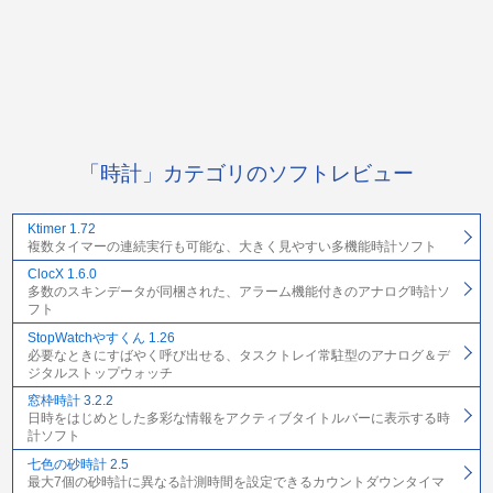
「時計」カテゴリのソフトレビュー
Ktimer 1.72
複数タイマーの連続実行も可能な、大きく見やすい多機能時計ソフト
ClocX 1.6.0
多数のスキンデータが同梱された、アラーム機能付きのアナログ時計ソ
フト
StopWatchやすくん 1.26
必要なときにすばやく呼び出せる、タスクトレイ常駐型のアナログ＆デ
ジタルストップウォッチ
窓枠時計 3.2.2
日時をはじめとした多彩な情報をアクティブタイトルバーに表示する時
計ソフト
七色の砂時計 2.5
最大7個の砂時計に異なる計測時間を設定できるカウントダウンタイマ