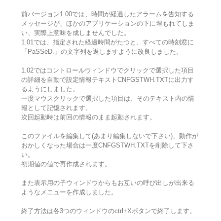
前バージョン1.00では、時間が経過したアラームを告知する
メッセージが、ほかのアプリケーションの下に埋もれてしま
い、実際上意味を成しませんでした。
1.01では、指定された経過時間がたつと、すべての時刻窓に
「PaSSeD.」の文字列を返しますように改良しました。
1.02ではコントロールウィンドウでクリックで選択した項目
の詳細を自動で設定情報テキストCNFGSTWH.TXTに出力す
るようにしました。
一度マウスクリックで選択した項目は、そのテキスト内の情
報として記憶されます。
次回起動時は前回の情報のまま起動されます。
このファイルを編集して(あまり編集しないで下さい)、動作が
おかしくなった場合は一度CNFGSTWH.TXTを削除して下さ
い。
初期値の値で再作成されます。
また表示用の子ウィンドウからもお互いの呼び出しが出来る
ようなメニューを作成しました。
終了方法は各3つのウィンドウのctrl+Xボタンで終了します。