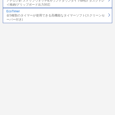
アナログ針 ストップウォッチ&カウントダウンタイマ&時計 タスクトレ
イ格納/グリップボード出力対応
EcoTimer
全5種類のタイマーが使用できる高機能なタイマーソフト(スクリーンセ
ーバー付き)