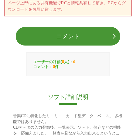
ページ上部にある共有機能でPCと情報共有して頂き、PCからダ
ウンロードをお願い致します。
コメント
ユーザーの評価(
人)：
0
0
コメント：
件
0
ソフト詳細説明
音楽CDに特化したミニミニ・カ－ド型デ－タ－ベ－ス。 多機
能ではありません。
CDデ－タの入力登録後、一覧表示、ソ－ト、保存などの機能
を一応備えました。一覧表を見ながら入力出来るというとこ