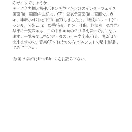
ろがミソでしょうか。
デ－タ入力欄と操作ボタンを並べただけのインタ－フェイス
画面(第一画面)を上部に、CD一覧表示画面(第二画面で、表
示、非表示可能)を下部に配置しましたた。8種類のソ－ト(ジ
ャンル、分類1、2、歌手/演奏、作詞、作曲、指揮者、発売元)
結果の一覧表示も、この下部画面の切り換え表示でおこない
ます。一覧表では指定デ－タのカラー文字表示(赤、青2色)も
出来ますので、音楽CDをお持ちの方は,本ソフトで是非整理し
てみて下さい。
[改定]の詳細はReadMe.txtをお読み下さい。