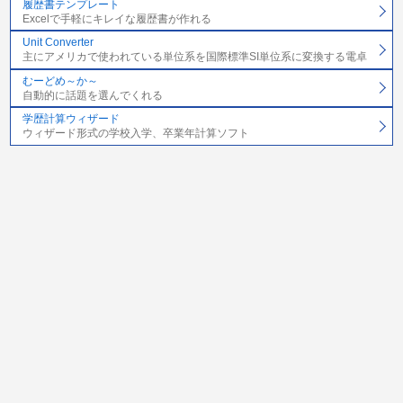
履歴書テンプレート
Excelで手軽にキレイな履歴書が作れる
Unit Converter
主にアメリカで使われている単位系を国際標準SI単位系に変換する電卓
むーどめ～か～
自動的に話題を選んでくれる
学歴計算ウィザード
ウィザード形式の学校入学、卒業年計算ソフト