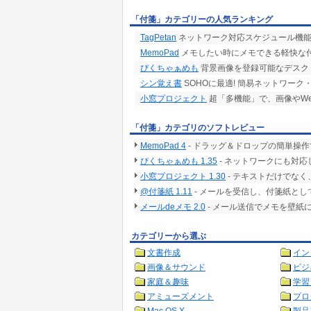
「付箋」カテゴリーの人気ランキング
TagPetan
ネットワーク対応スケジュール機
MemoPad
メモしたい時にメモできる軽快な
ぴくちゃぁめも
背景画像を登録可能なデスク
シン覚え書
SOHOに最適! 簡易ネットワー
小窓プロジェクト
超「多機能」で、画像やW
「付箋」カテゴリのソフトレビュー
MemoPad 4
- ドラッグ＆ドロップの簡単操
ぴくちゃぁめも 1.35
- ネットワークにも対
小窓プロジェクト 1.30
- テキストだけでな
@付箋紙 1.11
- メールを受信し、付箋紙とし
メールdeメモ 2.0
- メール送信でメモを壁紙
カテゴリーから選ぶ
文書作成
イン
画像＆サウンド
ビジ
家庭＆趣味
学習
アミューズメント
プロ