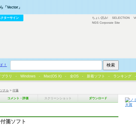
「Vector」
ベクターサイン
ちょい読み!
SELECTION
V
NGS Corporate Site
ド！
イブラリ
Windows
Mac(OS X)
全OS
新着ソフト
ランキング
ソナル
>
付箋
コメント・評価
スクリーンショット
ダウンロード
る付箋ソフト