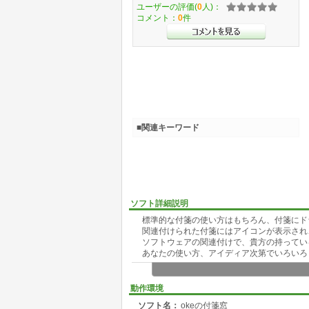
ユーザーの評価(
0
人)：
コメント：
0
件
■関連キーワード
ソフト詳細説明
標準的な付箋の使い方はもちろん、付箋にド
関連付けられた付箋にはアイコンが表示され
ソフトウェアの関連付けで、貴方の持ってい
あなたの使い方、アイディア次第でいろいろ
┏━┳━━━━━━━━━┓
┃ ┃Ver1.33の新機能 ┃
┗━┻━━━━━━━━━┛
動作環境
●付箋の右整列機能
ソフト名：
okeの付箋窓
●他プログラムからの付箋呼び出し機能強化