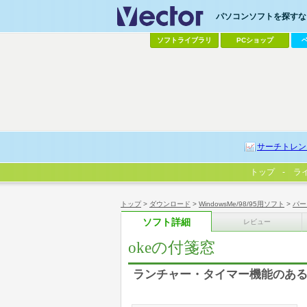
パソコンソフトを探すなら
ソフトライブラリ
PCショップ
サーチトレン
トップ
ラ
トップ
>
ダウンロード
>
WindowsMe/98/95用ソフト
>
パー
ソフト詳細
レビュー
okeの付箋窓
ランチャー・タイマー機能のあ