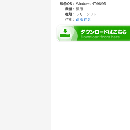
動作OS：
Windows NT/98/95
┏━┳━━━━━━━━━┓
┃ ┃Ver1.30以前の機能 ┃
機種：
汎用
┗━┻━━━━━━━━━┛
種類：
フリーソフト
・付箋を階層管理することが出来ます。
作者：
高橋 佳彦
・付箋を整列することが出来ます。
・タイマー機能。
・関連づけられた付箋の引数を用途毎に変えら
(1).標準(ファイルごとに付箋を起動)
(2).付箋の内容を引数にする
(3).複数のファイルを一括起動
(4).引数を扱わない
・自動起動でokeの付箋窓が立ち上がると同
・フォント、色など自由に、簡単に変更できま