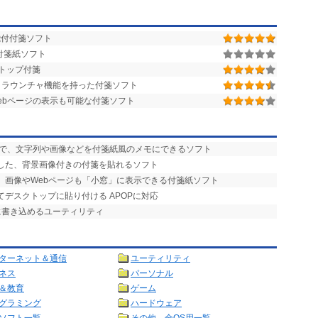
能付付箋ソフト
付箋紙ソフト
トップ付箋
ク・ラウンチャ機能を持った付箋ソフト
ebページの表示も可能な付箋ソフト
作で、文字列や画像などを付箋紙風のメモにできるソフト
応した、背景画像付きの付箋を貼れるソフト
く、画像やWebページも「小窓」に表示できる付箋紙ソフト
てデスクトップに貼り付ける APOPに対応
に書き込めるユーティリティ
ターネット＆通信
ユーティリティ
ネス
パーソナル
＆教育
ゲーム
グラミング
ハードウェア