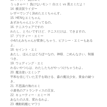
うっきゃー！ 負けないモン！ 白エミ vs 黒エミだよ！
14. 横須賀ライダー
レザーでシブく決めたエミちゃんす。
15. HENなエミちゃん
あずみちゃんとレズってるの。
16. テニスウェアですの
わたし、とろいですけど、テニスだけは、できますの。
17. プリティー・エミー
小4のえみちゃんが変身しちゃう。ピクシー・エミーもある
よ。
18. セイント・エミ
あたし、ほんとはどろぼーなの。神様、ごめんなさい。制服
つき。
19. ウェディング・エミ
わるいやつらは、わたしたちがやっつけちゃうわよ。
20. 魔法使いエミシア
平和を信じていた王子を助ける、森の魔法少女。黄金の鍵つ
き。
21. 不思議の海のエミ
小麦色のアトランティスの王女。
22. キューティー・エミー H
あなたの人生、変わるわよ。
23. 機動戦艦ヒマワリ