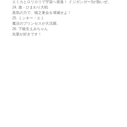
エミカとロリロリで宇宙へ発進！ ドジガンガー3が熱いぜ。
24. 激・ひまわり大戦
蒸気の力で、猫之巣会を壊滅せよ！
25. ミンキー・エミ
魔法のプリンセスが大活躍。
26. 下級生えみちゃん
先輩が好きです！