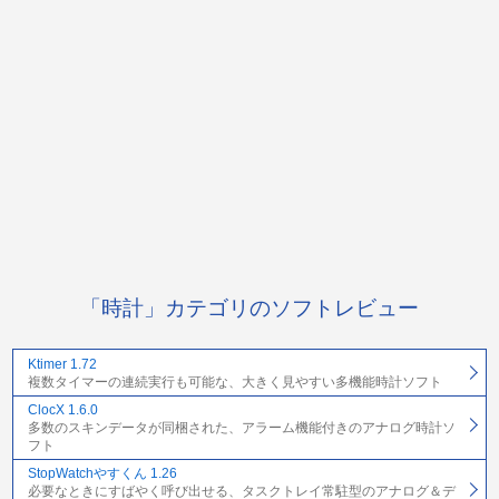
「時計」カテゴリのソフトレビュー
Ktimer 1.72
複数タイマーの連続実行も可能な、大きく見やすい多機能時計ソフト
ClocX 1.6.0
多数のスキンデータが同梱された、アラーム機能付きのアナログ時計ソ
フト
StopWatchやすくん 1.26
必要なときにすばやく呼び出せる、タスクトレイ常駐型のアナログ＆デ