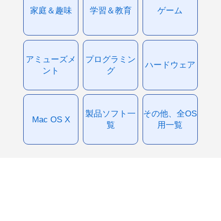
家庭＆趣味
学習＆教育
ゲーム
アミューズメ
プログラミン
ハードウェア
ント
グ
製品ソフト一
その他、全OS
Mac OS X
覧
用一覧