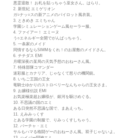
悪霊退散！ お札を貼っちゃう巫女さん。はらり。
2. 新世紀 エミゲリオン
ガ○ナッ○スの新アニメのパイロット風衣装。
3. ときめき エミちゃん
学園シミュレーションゲーム風セーラー服。
4. ファイアー！ エミーヌ
う○エネルギー全開でがんばっちゃう。
5. 一条家のメイド
同情するならSIMMをくれ！のお屋敷のメイドさん。
6. チチダス EMI
月曜深夜の某局の天気予想のおねーさん風。
7. 特殊部隊コマンダー
迷彩服とカナリア、じゃなくて怒りの機関銃。
8. いちご王国の王女
竜騎士ゆかりのストロベリーなんちゃらの王女さま。
9. お嬢様伝説 EMI
お気楽極楽超お嬢様が、銀河を駆けめぐる。
10. 不思議の国のエミ
ある日突然不思議な国で、まあえっち。
11. えみみっくす
とある学園の制服で、りみっくすしちゃう。
12. バーチャ・エミ
サルもハマる格闘ゲーのおねーさん風。双子じゃないよ。
13. ハイパー闘神エミ