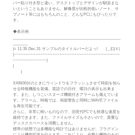
バー貼り付き型と違い、デスクトップとデザインが馴染まな
いということもありません。解像度が比較的低いノート、サ
ブノート等にはもちろんのこと、どんなPCにもぴったりで
す。
◆表示例
___________________________________________________
_______
|○ 11:35 Dec,31 サンプルのタイトルバーだよっ! |＿|□|Ｘ|
|~~~~~~~~~~~~~~~~~~~~~~~~~~~~~~~~~~~~~~~~~~~~
~~~~~~~~~~~~~~|
|
|
XX時00分のときにウィンドウをフラッシュさせて時刻を知ら
せる時報機能を装備。英語での日付、曜日の表示も出来ま
す。また、しつこいスヌーズ機能付きアラームも備えていま
す。アラーム、時報では、画面警告と同時にWAVEファイル
を再生可能です。
さらに、非常に軽いものなので、旧世代PCでも快適な速度を
維持できます。また、ファイルサイズも小さいので、貴重な
ディスクスペースを消費しません。
標準の状態では多機能な時計ではありませんが、プラグイン
により機能拡張を行えます。これにより、必要な機能のみの