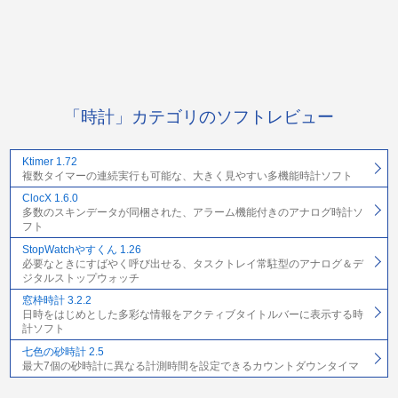
「時計」カテゴリのソフトレビュー
Ktimer 1.72
複数タイマーの連続実行も可能な、大きく見やすい多機能時計ソフト
ClocX 1.6.0
多数のスキンデータが同梱された、アラーム機能付きのアナログ時計ソ
フト
StopWatchやすくん 1.26
必要なときにすばやく呼び出せる、タスクトレイ常駐型のアナログ＆デ
ジタルストップウォッチ
窓枠時計 3.2.2
日時をはじめとした多彩な情報をアクティブタイトルバーに表示する時
計ソフト
七色の砂時計 2.5
最大7個の砂時計に異なる計測時間を設定できるカウントダウンタイマ