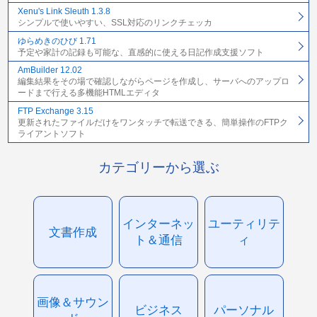
Xenu's Link Sleuth 1.3.8
シンプルで使いやすい、SSL対応のリンクチェッカ
ゆらめきのひび 1.71
予定や家計の記録も可能な、直感的に使える日記作成支援ソフト
AmBuilder 12.02
編集結果をその場で確認しながらページを作成し、サーバへのアップロ
ードまで行える多機能HTMLエディタ
FTP Exchange 3.15
更新されたファイルだけをワンタッチで転送できる、簡単操作のFTPク
ライアントソフト
カテゴリーから選ぶ
インターネッ
ユーティリテ
文書作成
ト＆通信
ィ
画像＆サウン
ビジネス
パーソナル