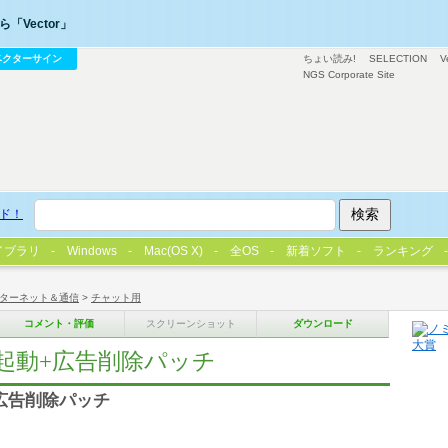
「Vector」
ベクターサイン
ちょい読み!
SELECTION
V
NGS Corporate Site
ド！
イブラリ
Windows
Mac(OS X)
全OS
新着ソフト
ランキング
ターネット＆通信
>
チャット用
コメント・評価
スクリーンショット
ダウンロード
数同時起動+広告削除パッチ
動+広告削除パッチ