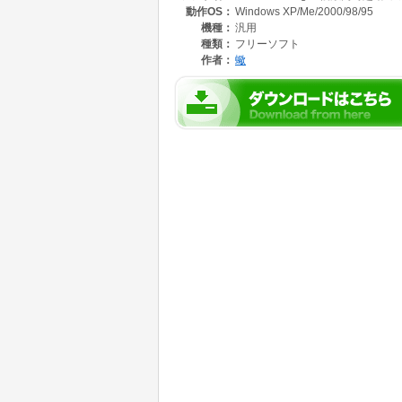
動作OS：
Windows XP/Me/2000/98/95
機種：
汎用
種類：
フリーソフト
作者：
蠍