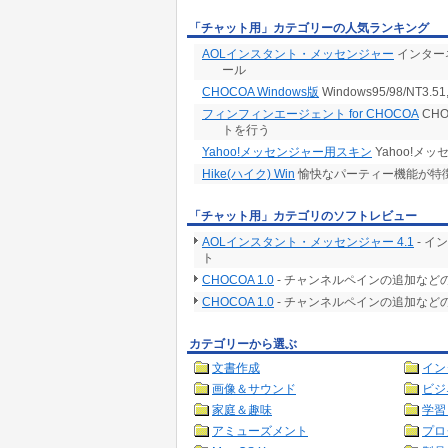
「チャット用」カテゴリーの人気ランキング
AOLインスタント・メッセンジャー
インター
ール
CHOCOA Windows版
Windows95/98/NT3
フィンフィンエージェント for CHOCOA
CH
トを行う
Yahoo!メッセンジャー用スキン
Yahoo!メ
Hike(ハイク) Win
愉快なパーティー機能が特
「チャット用」カテゴリのソフトレビュー
AOLインスタント・メッセンジャー 4.1
- 
ト
CHOCOA 1.0
- チャンネルペインの追加など
CHOCOA 1.0
- チャンネルペインの追加など
カテゴリーから選ぶ
文書作成
イン
画像＆サウンド
ビジ
家庭＆趣味
学習
アミューズメント
プロ