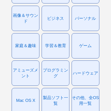
画像＆サウン
ビジネス
パーソナル
ド
家庭＆趣味
学習＆教育
ゲーム
アミューズメ
プログラミン
ハードウェア
ント
グ
製品ソフト一
その他、全OS
Mac OS X
覧
用一覧