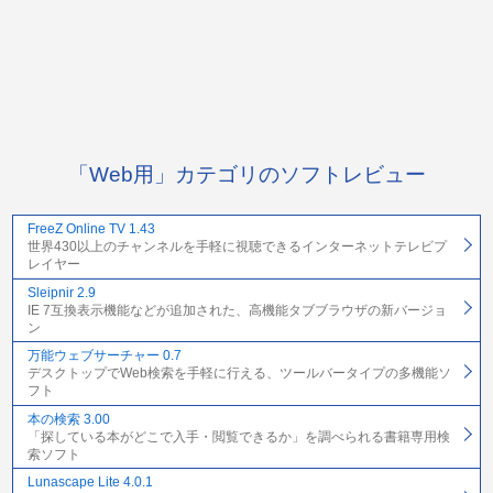
「Web用」カテゴリのソフトレビュー
FreeZ Online TV 1.43
世界430以上のチャンネルを手軽に視聴できるインターネットテレビプ
レイヤー
Sleipnir 2.9
IE 7互換表示機能などが追加された、高機能タブブラウザの新バージョ
ン
万能ウェブサーチャー 0.7
デスクトップでWeb検索を手軽に行える、ツールバータイプの多機能ソ
フト
本の検索 3.00
「探している本がどこで入手・閲覧できるか」を調べられる書籍専用検
索ソフト
Lunascape Lite 4.0.1