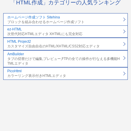
「HTML作成」カテゴリーの人気ランキング
ホームページ作成ソフト Sitehina
ブロックを組み合わせるホームページ作成ソフト
ez-HTML
次世代対応HTMLエディタ XHTMLにも完全対応
HTML Project2
カスタマイズ自由自在のHTML/XHTML/CSS2対応エディタ
AmBuilder
タブの切替だけで編集,プレビュー,FTPの全ての操作が行なえる多機能H
TMLエディタ
PicoHtml
カラーリング表示付きHTMLエディタ