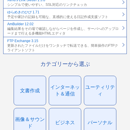
Xenu's Link Sleuth 1.3.8
シンプルで使いやすい、SSL対応のリンクチェッカ
ゆらめきのひび 1.71
予定や家計の記録も可能な、直感的に使える日記作成支援ソフト
AmBuilder 12.02
編集結果をその場で確認しながらページを作成し、サーバへのアップロ
ードまで行える多機能HTMLエディタ
FTP Exchange 3.15
更新されたファイルだけをワンタッチで転送できる、簡単操作のFTPク
ライアントソフト
カテゴリーから選ぶ
インターネッ
ユーティリテ
文書作成
ト＆通信
ィ
画像＆サウン
ビジネス
パーソナル
ド