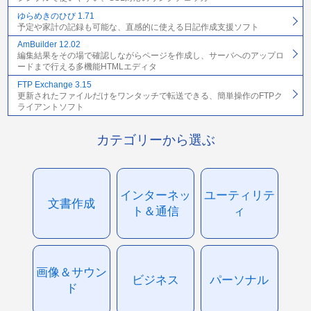
ゆらめきのひび 1.71
予定や家計の記録も可能な、直感的に使える日記作成支援ソフト
AmBuilder 12.02
編集結果をその場で確認しながらページを作成し、サーバへのアップロ
ードまで行える多機能HTMLエディタ
FTP Exchange 3.15
更新されたファイルだけをワンタッチで転送できる、簡単操作のFTPク
ライアントソフト
カテゴリーから選ぶ
インターネッ
ユーティリテ
文書作成
ト＆通信
ィ
画像＆サウン
ビジネス
パーソナル
ド