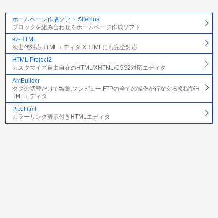
ホームページ作成ソフト Sitehina
ブロックを組み合わせるホームページ作成ソフト
ez-HTML
次世代対応HTMLエディタ XHTMLにも完全対応
HTML Project2
カスタマイズ自由自在のHTML/XHTML/CSS2対応エディタ
AmBuilder
タブの切替だけで編集,プレビュー,FTPの全ての操作が行なえる多機能H
TMLエディタ
PicoHtml
カラーリング表示付きHTMLエディタ