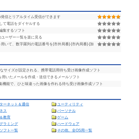
の発信とリアルタイム受信ができます
して電話をダイヤルする
を編集するソフト
フト)のユーザー一覧を楽に見る
いて、数字羅列の電話番号を[市外局番]-[市内局番]-[加
適なサイズが設定される、携帯電話用待ち受け画像作成ソフト
字”を用いたメールを作成・送信できるメールソフト
編集機能で、ひと味違った画像を作れる待ち受け画像作成ソフト
ターネット＆通信
ユーティリティ
ネス
パーソナル
＆教育
ゲーム
グラミング
ハードウェア
ソフト一覧
その他、全OS用一覧