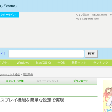
「Vector」
ベクターサイン
ちょい読み!
SELECTION
V
NGS Corporate Site
ド！
イブラリ
Windows
Mac(OS X)
全OS
新着ソフト
ランキング
ターネット＆通信
>
電話関係
コメント・評価
スクリーンショット
ダウンロード
ィスプレイ機能を簡単な設定で実現