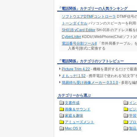
「電話関係」カテゴリーの人気ランキング
ソフトウエアDTMFコントローラ
DTMF信号
トーンダイヤル
パソコンのスピーカーを利用
SH01B vCard Editor
SH-01B のアドレス帳
CyberLister
KDDIのWebPhone(Chatソ
電話番号分割ツールII
「市外局番テーブル」を用
入番号]形式に変換する
「電話関係」カテゴリのソフトレビュー
Picture Trim 4.22
- 機種を選択するだけで最
えもっチ! 1.52
- 携帯電話で使われる“絵文
簡易待ち受け画像メーカー 0.3.1.0
- 多彩な
カテゴリーから選ぶ
文書作成
イン
画像＆サウンド
ビジ
家庭＆趣味
学習
アミューズメント
プロ
Mac OS X
製品