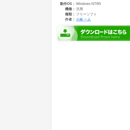
動作OS：
Windows NT/95
自分で使うことを目的に作成しました。徐々に
機種：
汎用
種類：
フリーソフト
作者：
小林 一人