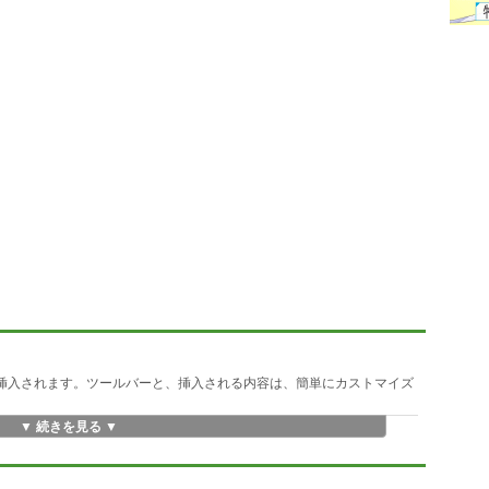
が挿入されます。ツールバーと、挿入される内容は、簡単にカストマイズ
▼ 続きを見る ▼
便利です。
表示出来ます。