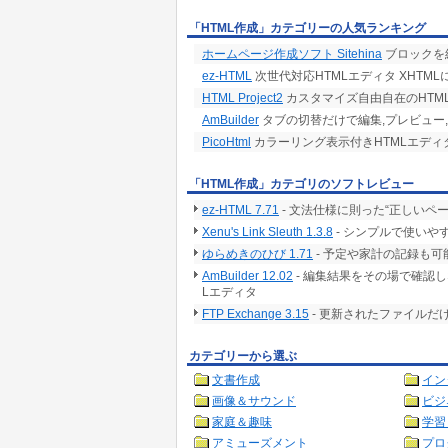
「HTML作成」カテゴリーの人気ランキング
ホームページ作成ソフト Sitehina
ブロックを
ez-HTML
次世代対応HTMLエディタ XHTM
HTML Project2
カスタマイズ自由自在のHTML/
AmBuilder
タブの切替だけで編集,プレビュー,
PicoHtml
カラーリング表示付きHTMLエディ
「HTML作成」カテゴリのソフトレビュー
ez-HTML 7.71
- 文法仕様に則った“正しいペ
Xenu's Link Sleuth 1.3.8
- シンプルで使いや
ゆらめきのひび 1.71
- 予定や家計の記録も
AmBuilder 12.02
- 編集結果をその場で確認
Lエディタ
FTP Exchange 3.15
- 更新されたファイルだ
カテゴリーから選ぶ
文書作成
イン
画像＆サウンド
ビジ
家庭＆趣味
学習
アミューズメント
プロ