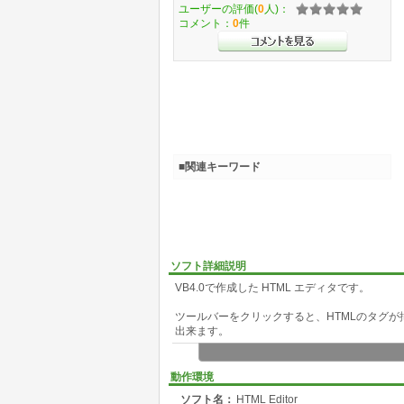
ユーザーの評価(
0
人)：
コメント：
0
件
■関連キーワード
ソフト詳細説明
VB4.0で作成した HTML エディタです。
ツールバーをクリックすると、HTMLのタグ
出来ます。
MDI対応なので、複数ファイルを編集するのが
動作環境
ワンタッチで、編集中ファイルを、ブラウザで
ソフト名：
HTML Editor