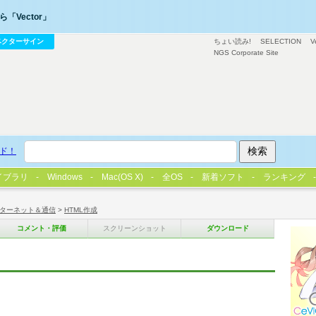
「Vector」
ベクターサイン
ちょい読み!
SELECTION
V
NGS Corporate Site
ド！
イブラリ
Windows
Mac(OS X)
全OS
新着ソフト
ランキング
ターネット＆通信
>
HTML作成
コメント・評価
スクリーンショット
ダウンロード