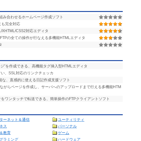
組み合わせるホームページ作成ソフト
Lにも完全対応
XHTML/CSS2対応エディタ
FTPの全ての操作が行なえる多機能HTMLエディタ
タ
ージ”を作成できる、高機能タグ挿入型HTMLエディタ
すい、SSL対応のリンクチェッカ
可能な、直感的に使える日記作成支援ソフト
しながらページを作成し、サーバへのアップロードまで行える多機能HTM
けをワンタッチで転送できる、簡単操作のFTPクライアントソフト
ターネット＆通信
ユーティリティ
ネス
パーソナル
＆教育
ゲーム
グラミング
ハードウェア