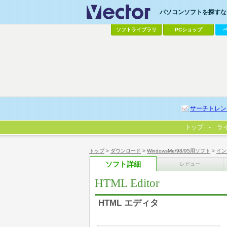
パソコンソフトを探すなら
ソフトライブラリ
PCショップ
サーチトレン
トップ
ラ
トップ
>
ダウンロード
>
WindowsMe/98/95用ソフト
>
イン
ソフト詳細
レビュー
HTML Editor
HTML エディタ