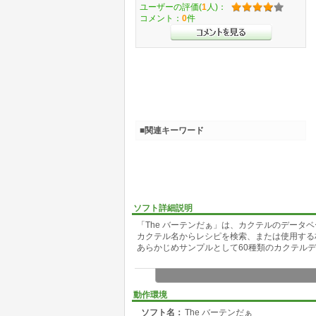
ユーザーの評価(
1
人)：
コメント：
0
件
■関連キーワード
ソフト詳細説明
「The バーテンだぁ」は、カクテルのデータ
カクテル名からレシピを検索、または使用する
あらかじめサンプルとして60種類のカクテル
動作環境
ソフト名：
The バーテンだぁ