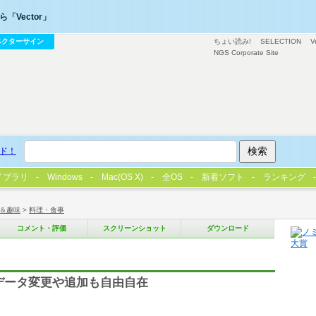
「Vector」
ベクターサイン
ちょい読み!
SELECTION
V
NGS Corporate Site
ド！
イブラリ
Windows
Mac(OS X)
全OS
新着ソフト
ランキング
＆趣味
>
料理・食事
コメント・評価
スクリーンショット
ダウンロード
データ変更や追加も自由自在