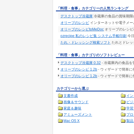
「料理・食事」カテゴリーの人気ランキング
デスクトップ冷蔵庫
冷蔵庫の食品の賞味期限
オリーブのレシピ
インターネットや電子メー
オリーブのレシピtoMeDoc
オリーブのレシピの
ozrecipe 私のレシピ集 システム手帳印刷
今日
たれ・ドレッシング検索ソフト
たれとドレッ
「料理・食事」カテゴリのソフトレビュー
デスクトップ冷蔵庫 0.32
- 冷蔵庫内の食品
オリーブのレシピ 1.2b
- ウィザードで簡単
オリーブのレシピ 1.2b
- ウィザードで簡単
カテゴリーから選ぶ
文書作成
イン
画像＆サウンド
ビジ
家庭＆趣味
学習
アミューズメント
プロ
Mac OS X
製品