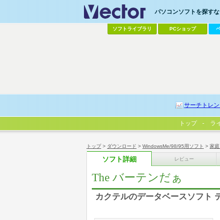
パソコンソフトを探すなら
ソフトライブラリ
PCショップ
サーチトレン
トップ
ラ
トップ
>
ダウンロード
>
WindowsMe/98/95用ソフト
>
家庭
ソフト詳細
レビュー
The バーテンだぁ
カクテルのデータベースソフト 