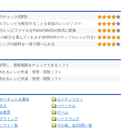
のチェック&警告
ルでレシピを配信することを前提のレシピソフト!
レシピファイルをPalmのMeDoc形式に変換
の献立を選んでくれます(約900件のサンプルレシピ付き)
シングの材料を一発で調べられる
を管理し、賞味期限をチェックできるソフト
に作れるレシピ作成・管理・閲覧ソフト
に作れるレシピ作成・管理・閲覧ソフト
ターネット＆通信
ユーティリティ
ネス
パーソナル
＆教育
ゲーム
グラミング
ハードウェア
ソフト一覧
その他、全OS用一覧