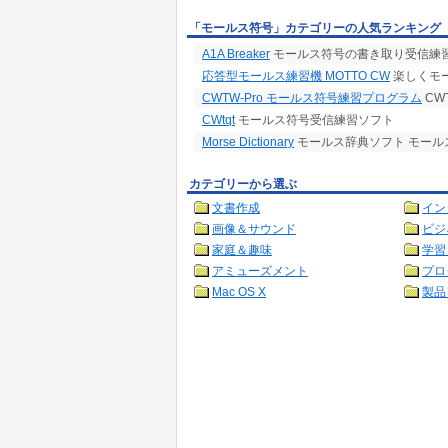
「モールス符号」カテゴリーの人気ランキング
A1A Breaker
モールス符号の書き取り受信練
応答型モールス練習機 MOTTO CW
楽しくモ
CWTW-Pro モールス符号練習プログラム
CW
CWtqt
モールス符号受信練習ソフト
Morse Dictionary
モールス辞典ソフト モール
カテゴリーから選ぶ
文書作成
イン
画像＆サウンド
ビジ
家庭＆趣味
学習
アミューズメント
プロ
Mac OS X
製品