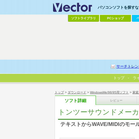
パソコンソフトを探すなら
ソフトライブラリ
PCショップ
サーチトレン
トップ
ラ
トップ
>
ダウンロード
>
WindowsMe/98/95用ソフト
>
家庭
ソフト詳細
レビュー
トンツーサウンドメー
テキストからWAVE/MIDIのモ