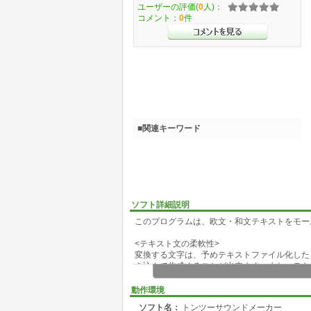
ユーザーの評価(
0
人)：
コメント：
0
件
■関連キーワード
ソフト詳細説明
このプログラムは、欧文・和文テキストをモー
<テキスト文の柔軟性>
変換する文字は、予めテキストファイル化した
き込んで作成することが出来ます。また、テキ
<2種類の音声ファイルフォーマット>
動作環境
変換できる音声ファイルは、WaveとMidiに
ソフト名：
トンツーサウンドメーカー
ールス素材やモールスメールにはMidiと、用