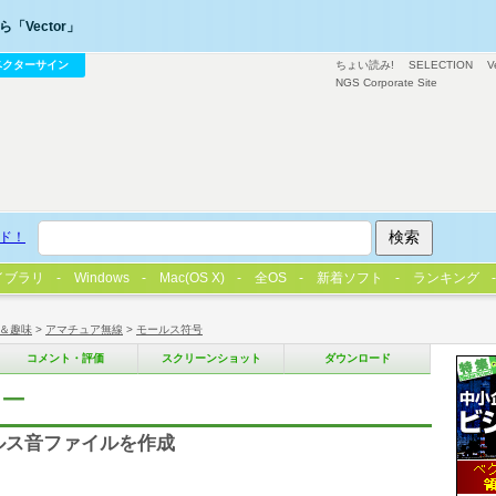
「Vector」
ベクターサイン
ちょい読み!
SELECTION
V
NGS Corporate Site
ド！
イブラリ
Windows
Mac(OS X)
全OS
新着ソフト
ランキング
＆趣味
>
アマチュア無線
>
モールス符号
コメント・評価
スクリーンショット
ダウンロード
カー
ールス音ファイルを作成