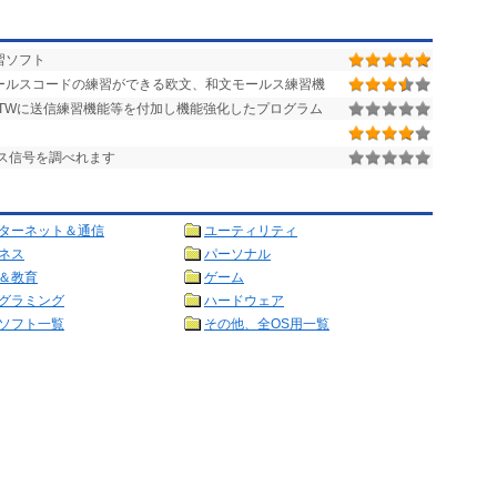
習ソフト
ールスコードの練習ができる欧文、和文モールス練習機
TWに送信練習機能等を付加し機能強化したプログラム
ス信号を調べれます
ターネット＆通信
ユーティリティ
ネス
パーソナル
＆教育
ゲーム
グラミング
ハードウェア
ソフト一覧
その他、全OS用一覧