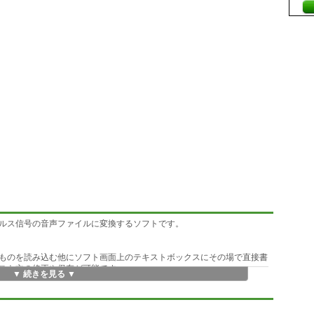
ルス信号の音声ファイルに変換するソフトです。
ものを読み込む他にソフト画面上のテキストボックスにその場で直接書
スト文の修正や保存が可能です。
▼ 続きを見る ▼
対応しています。モールスCDの作成にはWaveファイル、ホームページのモ
途に応じて使い分けができます。