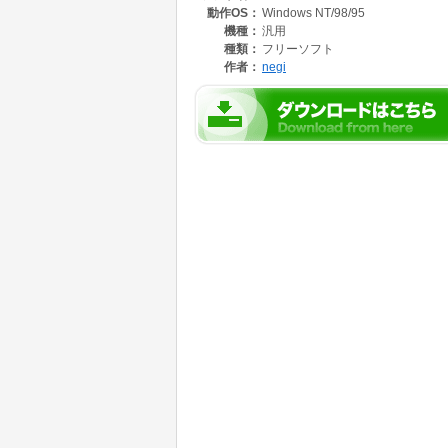
動作OS：
Windows NT/98/95
機種：
汎用
種類：
フリーソフト
作者：
negi