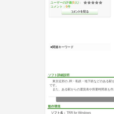
ユーザーの評価(
0
人)：
コメント：
0
件
■関連キーワード
ソフト詳細説明
東京近郊の JR・私鉄・地下鉄などのある駅
です。
また、ある駅からの運賃表や所要時間表も作
動作環境
ソフト名：
TRR for Windows