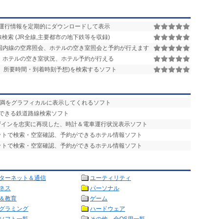
運行情報を定期的にダウンロードして表示
索 (JR全線,主要都市の地下鉄等を収録)
国内線の空席照会、ホテルの空き室照会と予約が行えます
、ホテルの空き室状況、ホテル予約が行える
、所要時間・到着時刻予想)を検索するソフト
干満をグラフィカルに表示してくれるソフト
定できる鉄道路線検索ソフト
ザインを忠実に再現した、時計＆電車運行状況表示ソフト
ネットで検索・空室確認、予約ができるホテル情報ソフト
ネットで検索・空室確認、予約ができるホテル情報ソフト
ターネット＆通信
ユーティリティ
ネス
パーソナル
＆教育
ゲーム
グラミング
ハードウェア