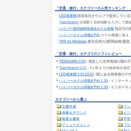
「交通・旅行」カテゴリーの人気ランキング
LED発車標
鉄道各社がウェブで提供している
TrainSearch
出発駅と目的地駅を入力して路線検
ハイパー国内線時刻表&ホテル情報
指定日の
ハイパーホテル情報&予約
ホテル検索に加え
TRR for Windows
東京近郊の2駅間経路(運賃
「交通・旅行」カテゴリのソフトレビュー
TIDEforWIN 3.03
- 指定した沿岸地域の潮の
TrainSearch 0.33
- 3ヵ所までの経由地を指
LED発車標 2.01.0210
- 駅にある発車標のデ
ハイパーホテル情報&予約 1.30
- インター
ハイパーホテル情報&予約 1.30
- インター
カテゴリーから選ぶ
文書作成
イン
画像＆サウンド
ビジ
家庭＆趣味
学習
アミューズメント
プロ