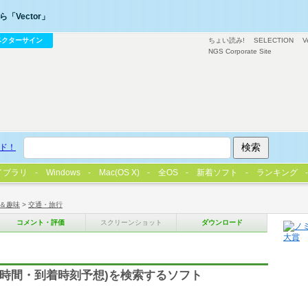
「Vector」
ベクターサイン
ちょい読み!
SELECTION
V
NGS Corporate Site
ド！
イブラリ
Windows
Mac(OS X)
全OS
新着ソフト
ランキング
＆趣味
>
交通・旅行
コメント・評価
スクリーンショット
ダウンロード
要時間・到着時刻予想)を検索するソフト