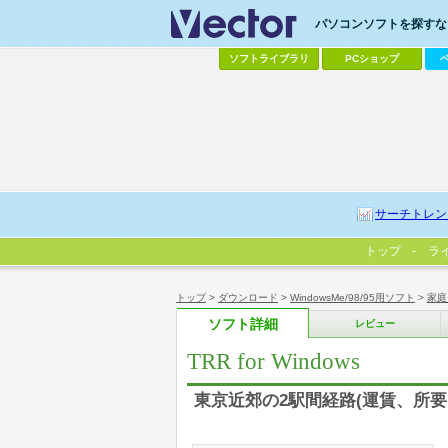
パソコンソフトを探すなら
ソフトライブラリ
PCショップ
サーチトレン
トップ
ラ
トップ
>
ダウンロード
>
WindowsMe/98/95用ソフト
>
家庭
ソフト詳細
レビュー
TRR for Windows
東京近郊の2駅間経路(運賃、所